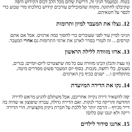
בטוח. ובמעמד חגיגי זה, דרישת שלום מכל הלב לכוס הקידוש היפה
שקיבלנו לחתונה. מקווה שהמובילים עורכים קידוש כהלכתו מדי שבוע כדי
לכפר על חטאיהם.
12. נצלו את המעבר למיון ותרומות
הגיוני למיין עוד לפני שעוברים כדי לחסוך כמה ארגזים. אבל אם אתם
קורסים… זה לגמרי בסדר לארגן את ארגזי התרומות גם
אחרי
המעבר.
13. ארזו מזוודה ללילה הראשון
(זו עצת זהב!) הכינו מזוודה עם כל מה שתצטרכו ליום-יומיים: בגדים,
מצעים, כלי רחצה, מגבות. בסוף יום המעבר פשוט מסדרים מיטה,
מתקלחים ו… ישנים בכיף בין הארגזים.
14. נקו את הדירה המיועדת
יפה להשאיר דירה נקייה אחריכם, אבל משתלם להגיע מראש לדירה
החדשה והריקה כדי לנקות. ואם הדירה גדולה, עברה שיפוצון או שהיה בה
דייר מג'ויף – הרבה יותר קל ללכת על חברת ניקיון מקצועית. הרי הדירה
ריקה ולא יגנבו שם כלום!
15. ארגנו סידור לילדים