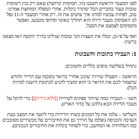
לפני המעבר הראשון חשבנו (הו, תמימות קדושה) שאם רק נכין רשימות
טובות ונעזר בחברים הכל יסתדר בקלות. אחרי המפלה המוחצת אמרנו:
טוב, לפחות עכשיו למדנו איך עושים את זה. רק אחרי המעבר ה-11 נפל
לנו האסימון: מעבר דירה הוא תהליך כאוטי וסיזיפי מטבעו, ואפשר
מקסימום לצמצם את הסבל.
ואף על פי-כן, קבלו את העצות הכי טובות שגילינו בדרך הקשה ו/או מצאנו
ברשת:
1: העבירו כתובות וחשבונות
נתחיל בשלושה טיפים כלליים וחשובים:
הראשון – הפעילו שירות 'עקוב אחרי' בדואר (וסכמו עם הדייר החדש
שישמור לכם את הדואר כי הוא ימשיך להגיע לכתובת הישנה למרות
הכל).
השני – העבירו כמה שיותר ספקים לשירות
[[ללא ניירת]]
] כדי להקל על
מעבר הדירה הבא (ולהגן על כדור הארץ).
השלישי – צלמו את כל המונים בשתי הדירות כדי לתעד את המצב בעת
העזיבה והכניסה (וצלמו על הדרך גם את החיבורים של מכשירים מסובכים
כמו הטלוויזיה או המחשב, כדי לשחזר בקלות את החיבורים הנכונים).