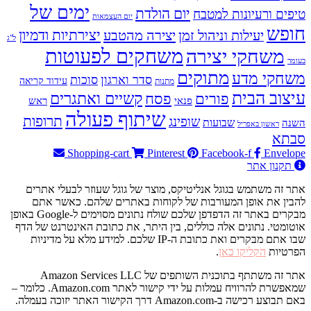
ימים של
יום הולדת
טיפים ורעיונות למטבח
יום העצמאות
חופש
יעילות וניהול זמן
יצירה מהטבע
יצירתיות ודמיון
ל"ג
משחקים לפעוטות
משחקי יצירה
בעומר
מתוקים
משחקי מדע
סדר וארגון
סוכות
עידוד קריאה
מתנות
עיצוב הבית
פסח
קשיים ואתגרים
פורים
פנאי
ראש
שיתוף פעולה
תרופות
שופינג
שבועות
השנה
ראשון באפריל
סבתא
Shopping-cart
Pinterest
Facebook-f
Envelope
תקנון אתר
אתר זה משתמש בגוגל אנליטיקס, מוצר של גוגל שעוזר לבעלי אתרים
להבין את אופן המעורבות של לקוחות באתרים שלהם. כאשר אתם
מבקרים באתר זה הדפדפן שלכם שולח נתונים מסוימים ל-Google באופן
אוטומטי. נתונים אלה כוללים, בין היתר, את כתובת האינטרנט של הדף
שבו אתם מבקרים ואת כתובת ה-IP שלכם. למידע מלא על מדיניות
הפרטיות
הקליקו כאן
.
אתר זה משתתף בתוכנית השותפים של Amazon Services LLC
שמאפשרת להרוויח עמלות על ידי קישור לאתר Amazon.com. כלומר –
באם תבוצע רכישה ב-Amazon.com דרך הקישור האתר יזוכה בעמלה.