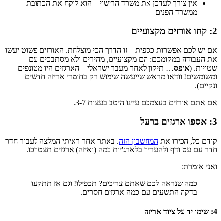
אין צורך לעדכן את משרד הרישוי – הוא לוקח את הכתובת
ממשרד הפנים
2: קחו אורזים מקצועיים
אם יש לכם אפשרות כספית – זו הדרך הכי מוצלחת. האורזים פשוט יעשו
את העבודה במקומכם: הם מקצועיים, מהירים ולא מסתבכים עם
שטויות. (
אופס
… תיקון לאחר מעבר ישראלי – הארגזים היו מטונפים
ומשומשים! וודאו מראש שייעשה שימוש רק בחומרי אריזה חדשים
ונקיים).
אם אתם אורזים בעצמכם עיינו היטב בעצות 3-7.
3: אספו ארגזים ברעל
קודם כל, הכירו את
המחשבון הזה
. באתר אחר ראיתי המלצה לעבור חדר
חדר עם עט ודף ולהעריך בלארג'יות כמה (ואיזה) ארגזים תצטרכו.
ואני אומרת:
כמה שנראה לכם שאתם צריכים? תכפילו! וגם אז תתקעו
בדקה התשעים עם כמה ארגזים חסרים.
4: שימו יד על ציוד אריזה