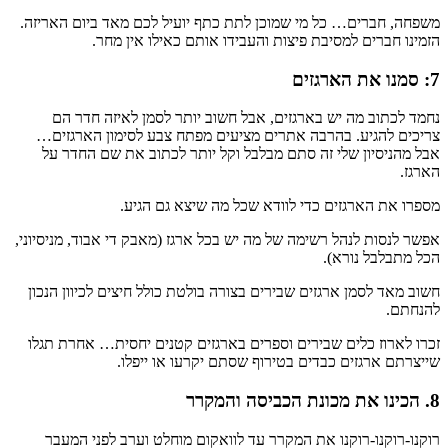
משפחה, חברים… כל מי שמוכן לתת כתף יועיל לכם מאד ביום האריזה.
הזמינו חברים למסיבת פיצות והעבידו אותם כאילו אין מחר.
7: סמנו את הארגזים
נחמד לכתוב מה יש בארגזים, אבל חשוב יותר לסמן לאיזה חדר הם
צריכים להגיע. בהרבה אתרים מציעים מפתח צבע לסימון הארגזים…
אבל מהניסיון שלי זה סתם מבלבל וקל יותר לכתוב את שם החדר על
הארגז.
מספרו את הארגזים כדי לוודא שכל מה שיצא גם הגיע.
אפשר לנסות לנהל רשימה של מה יש בכל ארגז (מאבק די אבוד, מניסיוני,
הכל מתבלבל נורא).
חשוב מאד לסמן ארגזים שבירים בצורה בולטת כולל חיצים לכיוון הנכון
להנחתם.
זכרו לארוז כלים שבירים וספרים בארגזים קטנים יחסית… אחרת תגלו
שייצרתם ארגזים כבדים בטירוף שסתם יקרעו או ייפלו.
8. הכינו את מכונת הכביסה והמקרר
רוקנו-רוקנו-רוקנו את המקרר עד לוואקום מוחלט וערב לפני המעבר