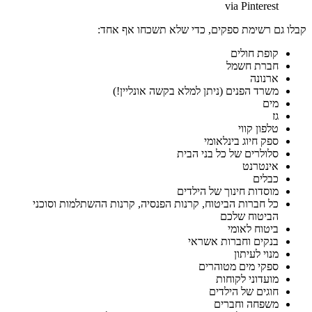
via Pinterest
קבלו גם רשימת ספקים, כדי שלא תשכחו אף אחד:
קופת חולים
חברת חשמל
ארנונה
משרד הפנים (ניתן למלא בקשה אונליין!)
מים
גז
טלפון קווי
ספק חיוג בינלאומי
סלולרים של כל בני הבית
אינטרנט
כבלים
מוסדות חינוך של הילדים
כל חברות הביטוח, קרנות הפנסיה, קרנות ההשתלמות וסוכני
הביטוח שלכם
ביטוח לאומי
בנקים וחברות אשראי
מנוי לעיתון
ספקי מים מטוהרים
מועדוני לקוחות
חוגים של הילדים
משפחה וחברים