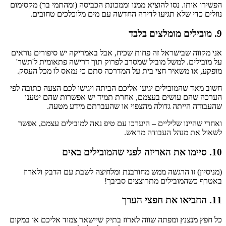
הפשירו אותו. נסו להוציא ממנו וממכונת הכביסה (ומהתמי בר) מקסימום
נוזלים כדי שלא תגיעו לדירה החדשה עם מים מלוכלכים טחובים.
9. מובילים מומלצים בלבד
אני מקווה שבישראל זה פחות שכיח, אבל באמריקה יש סיפורים נוראים
על מובילים. למשל מוביל שמסרב לפרוק תוך דרישה פתאומית ל'תשר'
מופקע, או משאיר חצי בית על המדרכה סתם כי נמאס לו מכל העסק.
חשוב מאד שהמובילים יגיעו אליכם הביתה ויגישו לכם הצעה כתובה לפי
הערכה שהם עושים בעצמם, אחרת תמיד יש אפשרות שהם יטענו
שהעבודה הייתה גדולה מהצפוי או שהעברתם מידע מטעה.
ואחרי שהיינו שליליים – היערכו עם טיפ נאה למובילים עצמם, אפשר
לשאול את מנהל העבודה מראש.
10. סיימו את האריזה לפני שהמובילים באים
(מניסיון) זו הרגשה ממש מחורבנת ומלחיצה לשבת עם הדבק ולארוז
באטרף כשהמובילים מתרוצצים סביבך!
11. החביאו את חפצי הערך
כל חפץ מנצנץ ומפתה שווה לארוז בתיק שיישאר צמוד אליכם או במקום