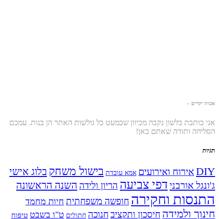
אבות יקרים –
אני כותבת בלשון נקבה מכיוון שכמעט כל גולשות האתר הן בנות. עמכם
הסליחה ותודה שאתם כאן!
תגיות
בישול משחק
DIY
אירוח ואירועים
בלוג אישי
אמא עובדת
דפי צביעה
השנה הראשונה
ג'ונגל אורבני
הריון ולידה
התנסות וחקירה
חופשה משפחתית
חיות מחמד
חינוך ולמידה
חיסכון ותקציב
חנוכה
ט"ו בשבט
טיפוח
חתולים