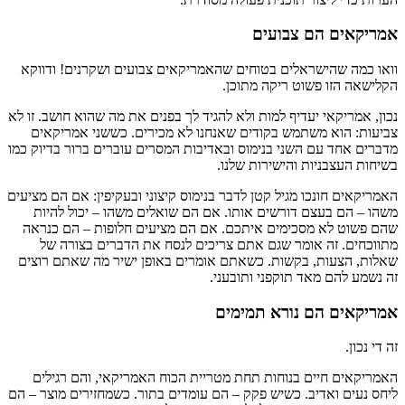
אמריקאים הם צבועים
וואו כמה שהישראלים בטוחים שהאמריקאים צבועים ושקרנים! ודווקא
הקלישאה הזו פשוט ריקה מתוכן.
נכון, אמריקאי יעדיף למות ולא להגיד לך בפנים את מה שהוא חושב. זו לא
צביעות: הוא משתמש בקודים שאנחנו לא מכירים. כששני אמריקאים
מדברים אחד עם השני בנימוס ובאדיבות המסרים עוברים ברור בדיוק כמו
בשיחות העצבניות והישירות שלנו.
האמריקאים חונכו מגיל קטן לדבר בנימוס קיצוני ובעקיפין: אם הם מציעים
משהו – הם בעצם דורשים אותו. אם הם שואלים משהו – יכול להיות
שהם פשוט לא מסכימים איתכם. אם הם מציעים חלופות – הם כנראה
מתווכחים. זה אומר שגם אתם צריכים לנסח את הדברים בצורה של
שאלות, הצעות, בקשות. כשאתם אומרים באופן ישיר מה שאתם רוצים
זה נשמע להם מאד תוקפני ותובעני.
אמריקאים הם נורא תמימים
זה די נכון.
האמריקאים חיים בנוחות תחת מטריית הכוח האמריקאי, והם רגילים
ליחס נעים ואדיב. כשיש פקק – הם עומדים בתור. כשמחזירים מוצר – הם