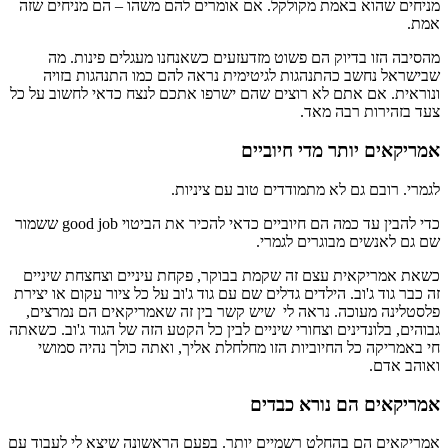
מניחים שהוא באמת מקולקל. אם אומרים להם משהו – הם מניחים שזה
אמת.
מהסיבה הזו בדיוק הם פשוט מזדעזעים כשאנחנו מעגלים פינות. מה
שבישראל נחשב כהתנהגות לגיטימית נראה להם כמו התנהגות בזויה
ונוראית. אם אתם לא רוצים שהם ישרפו אתכם לנצח כדאי לחשוב על כל
צעד בזהירות רבה מאד.
אמריקאים יותר מדי חיוביים
לגמרי. רובם גם לא מתמודדים טוב עם ציניות.
כדי להבין עד כמה הם חיוביים כדאי להכיר את הביטוי good job ששמור
שם גם לאנשים מבוגרים לגמרי.
כשאת אמריקאית עצם זה שקמת בבוקר, פקחת עיניים וצחצחת שיניים
זה כבר גוד ג'וב. הילדים גדלים שם עם גוד ג'וב על כל ציור עקום או יצירת
פלסטלינה מעוכה. נראה לי שיש קשר בין זה שאמריקאים הם נמרצים,
גבוהים, בלונדינים וצחורי שיניים לבין כל הקטע הזה של הגוד ג'וב. כשאתה
חי באמריקה כל החיוביות הזו מחלחלת אליך, ואתה כולך נהיה סמושי
ואוהב אדם.
אמריקאים הם נורא כבדים
אמריקאים הם בהחלט רשמיים יותר. בפעם הראשונה שיצא לי לעבוד עם