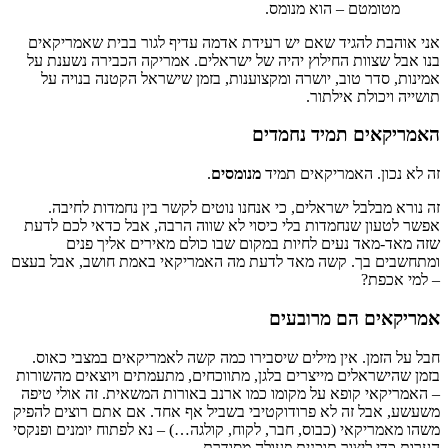
מטומטם – הוא מנומס.
אני אוהבת להגיד שאם יש רעידת אדמה עדיף לגור בבית שאמריקאים
בנו אבל שצוות החילוץ יהיה של ישראלים. אמריקה הכבירה נשענת על
אמינות, סדר טוב, יושרה ומקצוענות, בזמן שישראל הקטנה בנויה על
תושייה ויכולת אילתור.
האמריקאים תמיד נחמדים
זה לא נכון. האמריקאים תמיד
מנומסים
.
זה נורא מבלבל ישראלים, כי אנחנו נוטים לקשר בין נחמדות לחיבה.
אפשר לטעון שנחמדות בלי כיסוי לא שווה הרבה, אבל כדאי לכם לדעת
שזה מאד-מאד נעים לחיות במקום שבו כולם מאירים אליך פנים
ומתחשבים בך. קשה מאד לדעת מה האמריקאי באמת חושב, אבל בעצם
– למי אכפת?
אמריקאים הם מרובעים
חבל על הזמן. אין מילים שיסבירו כמה קשה לאמריקאים במצבי כאוס.
בזמן שהישראלים מייצרים בלגן, מתווכחים, מתעמתים ויוצאים מהשורות
– האמריקאי קופא על מקומו כמו ארנב באורות המשאית. זה אולי טיפה
משעשע, אבל זה לא פרודוקטיבי בשביל אף אחד. אם אתם רוצים להפיק
משהו מאמריקאי (כבוס, חבר, לקוח, קולגה…) – נא לפתוח יומנים ופנקסי
הערות כדי ליצור תוכנית פעולה מסודרת.