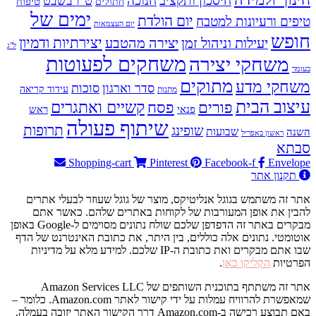
חיסכון ותקציב
חנוכה
ט"ו בשבט
טיפוח
חתולים
ימים של
יום הולדת
טיפים ורעיונות למטבח
יום העצמאות
חופש
יעילות וניהול זמן
יצירה מהטבע
יצירתיות ודמיון
ל"ג
משחקים לפעוטות
משחקי יצירה
בעומר
מתוקים
משחקי מדע
סדר וארגון
סוכות
עידוד קריאה
מתנות
עיצוב הבית
פסח
קשיים ואתגרים
פורים
פנאי
ראש
שיתוף פעולה
תרופות
שופינג
שבועות
השנה
ראשון באפריל
סבתא
Shopping-cart
Pinterest
Facebook-f
Envelope
תקנון אתר
אתר זה משתמש בגוגל אנליטיקס, מוצר של גוגל שעוזר לבעלי אתרים
להבין את אופן המעורבות של לקוחות באתרים שלהם. כאשר אתם
מבקרים באתר זה הדפדפן שלכם שולח נתונים מסוימים ל-Google באופן
אוטומטי. נתונים אלה כוללים, בין היתר, את כתובת האינטרנט של הדף
שבו אתם מבקרים ואת כתובת ה-IP שלכם. למידע מלא על מדיניות
הפרטיות
הקליקו כאן
.
אתר זה משתתף בתוכנית השותפים של Amazon Services LLC
שמאפשרת להרוויח עמלות על ידי קישור לאתר Amazon.com. כלומר –
באם תבוצע רכישה ב-Amazon.com דרך הקישור האתר יזוכה בעמלה.