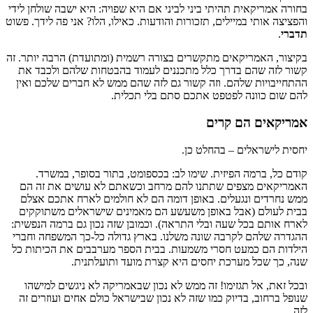
בחורה אמריקאית תהיתי ביני לביני אם היא שפויה: היא ישבה שולחן לידי
והפציצה אותי במיילים, תזכורות והודעות. כאילו, הלו? אני פה לידך. פשוט
תדברי
.
בקיצור, האמריקאים מתקשרים בצורה רשמית (ומתועדת) הרבה יותר. זה
קשור לזה שהם בדרך כלל מתכננים לעמוד בהבטחות שלהם ולכבד את
ההתחייבויות שלהם. וזה קשור גם לזה שהם ממש לא חברים שלכם ואין
להם שום כוונה לפטפט אתכם סתם בלי תכלית.
אמריקאים הם קרים
יחסית לישראלים – בהחלט כן.
קודם כל, ברמה הפיזית. שימו לב: בכספומט, בתור בסופר, במשרד.
האמריקאים מצפים שתתנו להם מרחב וכשאתם לא עושים את זה הם
ממש נחרדים ונגעלים. באופן דומה הם לא חולמים לארח אתכם אצלם
בבית לעולם (אבל באופן משעשע הם מאמינים שישראלים משתוקקים
לארח אותם בכל שעה ובלי התראה). וכמובן שזה נכון גם ברמה הנפשית:
ההגדרה שלהם לקרבה שונה משלנו. בארץ גדולה כל-כך המשפחה וחברי
הילדות הם כמעט חסרי משמעות. בבית הספר מערבבים את הכיתות כל
שנה, כך שכל מערכת יחסים היא קצרת מועד ותועלתנית.
ובכל זאת, אל תגזימו! זה ממש לא נכון שבאמריקה לא ניגשים למישהו
שנופל ברחוב, בדיוק כמו שזה לא נכון שבישראל כולם אחים ועוזרים זה
לזה.