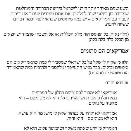
תשע שנים מאוחר יותר חזרנו לישראל בידיעה הברורה והמוחלטת
שמדובר בזן ביולוגי שונה לחלוטין. אם אתם עומדים לעבור או צריכים
לעבוד עם אמריקאים – יש כמה מיתוסים שכדאי לנפץ וכמה דברים
ששווה לדעת.
(גילוי נאות: כל הפוסט הזה מלא הכללות אז אל תשכחו שתמיד יש יוצאים
מן הכלל בלה בלה בלה).
אמריקאים הם סתומים
הלוואי שהיה לי שקל על כל ישראלי שמסביר לי כמה שהאמריקאים הם
טיפשים ובוקים. כבר ממש התעייפתי מלהסביר ולהוכיח כמה שהאמירה
הזו מטומטמת (וגזענית).
אז בואו נחדד:
אמריקאי לא ימכור לכם צ'יפס בחלון של המכוניות
במקדונלדס אם תיגשו אליו ברגל. הוא לא מטומטם – הוא
מקפיד על נהלים.
אמריקאי לא ילחץ על כפתור שאין לו מושג מה הוא עושה.
הוא לא מטומטם – הוא זהיר.
האמריקאי יודע שאתה משקר ושהמוצר עלוב. הוא לא