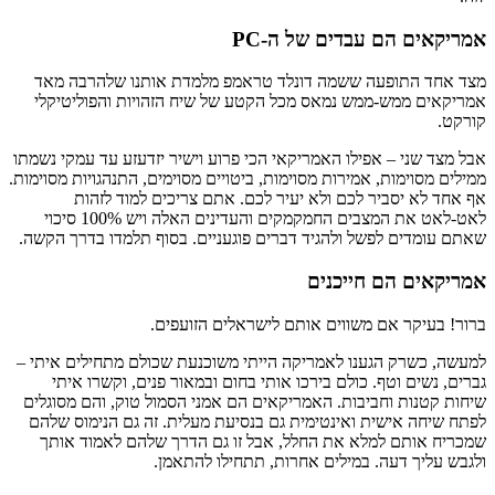
אמריקאים הם עבדים של ה-PC
מצד אחד התופעה ששמה דונלד טראמפ מלמדת אותנו שלהרבה מאד
אמריקאים ממש-ממש נמאס מכל הקטע של שיח הזהויות והפוליטיקלי
קורקט.
אבל מצד שני – אפילו האמריקאי הכי פרוע וישיר יזדעזע עד עמקי נשמתו
ממילים מסוימות, אמירות מסוימות, ביטויים מסוימים, התנהגויות מסוימות.
אף אחד לא יסביר לכם ולא יעיר לכם. אתם צריכים למוד לזהות
לאט-לאט את המצבים החמקמקים והעדינים האלה ויש 100% סיכוי
שאתם עומדים לפשל ולהגיד דברים פוגעניים. בסוף תלמדו בדרך הקשה.
אמריקאים הם חייכנים
ברור! בעיקר אם משווים אותם לישראלים הזועפים.
למעשה, כשרק הגענו לאמריקה הייתי משוכנעת שכולם מתחילים איתי –
גברים, נשים וטף. כולם בירכו אותי בחום ובמאור פנים, וקשרו איתי
שיחות קטנות וחביבות. האמריקאים הם אמני הסמול טוק, והם מסוגלים
לפתח שיחה אישית ואינטימית גם בנסיעת מעלית. זה גם הנימוס שלהם
שמכריח אותם למלא את החלל, אבל זו גם הדרך שלהם לאמוד אותך
ולגבש עליך דעה. במילים אחרות, תתחילו להתאמן.