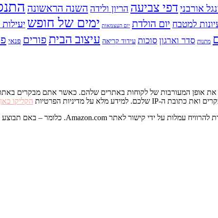
התנס
דפי צביעה
השנה הראשונה
נגל אורבני
הריון ולידה
ימים של חופש
יום הולדת
יעילות ו
יונות למטבח
יום העצמאות
עיצוב הבית
פס
פורים
סדר וארגון
סוכות
פנאי
עידוד קריאה
מתנות
דע מלא על מדיניות הפרטיות
הקליקו כאן