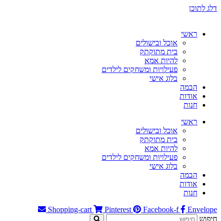
דלג לתוכן
ראשי
אוכל ובישולים
בית מתוקתק
להיות אמא
פעילויות ומשחקים לילדים
בלוג אישי
הבמה
אודות
חנות
ראשי
אוכל ובישולים
בית מתוקתק
להיות אמא
פעילויות ומשחקים לילדים
בלוג אישי
הבמה
אודות
חנות
Shopping-cart
Pinterest
Facebook-f
Envelope
חיפוש