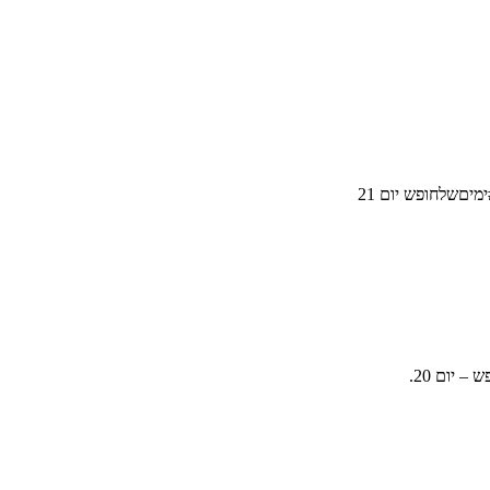
יםשלחופש יום 21
יום 20.