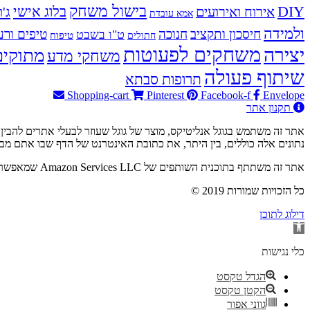
בישול משחק
DIY
אירוח ואירועים
בלוג אישי
ג'ו
אמא עובדת
ולמידה
חיסכון ותקציב
חנוכה
טיפים ורע
ט"ו בשבט
טיפוח
חתולים
משחקים לפעוטות
יצירה
מתוקים
משחקי מדע
שיתוף פעולה
תרופות סבתא
Shopping-cart
Pinterest
Facebook-f
Envelope
תקנון אתר
נתונים אלה כוללים, בין היתר, את כתובת האינטרנט של הדף שבו אתם מבקרים ואת כתובת ה-IP שלכם. למי
אתר זה משתתף בתוכנית השותפים של Amazon Services LLC שמאפשרת להרוויח עמלות על ידי קישור לאתר Amazon.com. כלומר – באם תבוצע רכישה ב-Amazon.com דרך הקישור האתר יזוכה בעמלה.
© 2019 כל הזכויות שמורות
דילוג לתוכן
פתח
סרגל
נגישות
כלי נגישות
הגדל טקסט
הקטן טקסט
גווני אפור