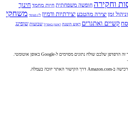
ות וחקירה
חינוך
חופשה משפחתית
חיות מחמד
משחקי
ניהול זמן
יצירה מהטבע
יצירתיות ודמיון
ל"ג בעומר
ח
קשיים ואתגרים
שופינג
שבועות
ראש השנה
ראשון באפריל
אתר זה משתמש בגוגל אנליטיקס, מוצר של גוגל שעוזר לבעלי אתרים להבין את אופן המעורבות של לקוחות באתרים שלהם. כאשר אתם מבקרים באתר זה הדפדפן שלכם שולח נתונים מסוימים ל-Google באופן אוטומטי.
.