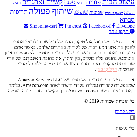
עיצוב הבית
פסח
קשיים ואתגרים
פורים
פנאי
ראש
שיתוף פעולה
תרופות
שופינג
שבועות
השנה
ראשון באפריל
סבתא
Shopping-cart
Pinterest
Facebook-f
Envelope
תקנון אתר
אתר זה משתמש בגוגל אנליטיקס, מוצר של גוגל שעוזר לבעלי אתרים
להבין את אופן המעורבות של לקוחות באתרים שלהם. כאשר אתם
מבקרים באתר זה הדפדפן שלכם שולח נתונים מסוימים ל-Google באופן
אוטומטי. נתונים אלה כוללים, בין היתר, את כתובת האינטרנט של הדף
שבו אתם מבקרים ואת כתובת ה-IP שלכם. למידע מלא על מדיניות
הפרטיות
הקליקו כאן
.
אתר זה משתתף בתוכנית השותפים של Amazon Services LLC
שמאפשרת להרוויח עמלות על ידי קישור לאתר Amazon.com. כלומר –
באם תבוצע רכישה ב-Amazon.com דרך הקישור האתר יזוכה בעמלה.
© 2019 כל הזכויות שמורות
דילוג לתוכן
פתח
סרגל
נגישות
כלי נגישות