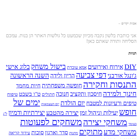
אבות יקרים –
אני כותבת בלשון נקבה מכיוון שכמעט כל גולשות האתר הן בנות. עמכם
הסליחה ותודה שאתם כאן!
תגיות
בישול משחק
DIY
אירוח ואירועים
בלוג אישי
אמא עובדת
דפי צביעה
השנה הראשונה
ג'ונגל אורבני
הריון ולידה
התנסות וחקירה
חופשה משפחתית
חיות מחמד
חינוך ולמידה
חיסכון ותקציב
חנוכה
ט"ו בשבט
טיפוח
חתולים
ימים של
יום הולדת
טיפים ורעיונות למטבח
יום העצמאות
חופש
יעילות וניהול זמן
יצירה מהטבע
יצירתיות ודמיון
ל"ג
משחקים לפעוטות
משחקי יצירה
בעומר
מתוקים
משחקי מדע
סדר וארגון
סוכות
עידוד קריאה
מתנות