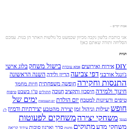
אבות יקרים –
אני כותבת בלשון נקבה מכיוון שכמעט כל גולשות האתר הן בנות. עמכם
הסליחה ותודה שאתם כאן!
תגיות
בישול משחק
DIY
אירוח ואירועים
בלוג אישי
אמא עובדת
דפי צביעה
השנה הראשונה
ג'ונגל אורבני
הריון ולידה
התנסות וחקירה
חופשה משפחתית
חיות מחמד
חינוך ולמידה
חיסכון ותקציב
חנוכה
ט"ו בשבט
טיפוח
חתולים
ימים של
יום הולדת
טיפים ורעיונות למטבח
יום העצמאות
חופש
יעילות וניהול זמן
יצירה מהטבע
יצירתיות ודמיון
ל"ג
משחקים לפעוטות
משחקי יצירה
בעומר
מתוקים
משחקי מדע
סדר וארגון
סוכות
עידוד קריאה
מתנות