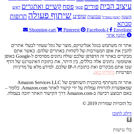
עיצוב הבית
פסח
קשיים ואתגרים
פורים
פנאי
ראש
שיתוף פעולה
תרופות
שופינג
שבועות
השנה
ראשון באפריל
סבתא
Shopping-cart
Pinterest
Facebook-f
Envelope
תקנון אתר
אתר זה משתמש בגוגל אנליטיקס, מוצר של גוגל שעוזר לבעלי אתרים
להבין את אופן המעורבות של לקוחות באתרים שלהם. כאשר אתם
מבקרים באתר זה הדפדפן שלכם שולח נתונים מסוימים ל-Google באופן
אוטומטי. נתונים אלה כוללים, בין היתר, את כתובת האינטרנט של הדף
שבו אתם מבקרים ואת כתובת ה-IP שלכם. למידע מלא על מדיניות
הפרטיות
הקליקו כאן
.
אתר זה משתתף בתוכנית השותפים של Amazon Services LLC
שמאפשרת להרוויח עמלות על ידי קישור לאתר Amazon.com. כלומר –
באם תבוצע רכישה ב-Amazon.com דרך הקישור האתר יזוכה בעמלה.
© 2019 כל הזכויות שמורות
דילוג לתוכן
פתח
סרגל
נגישות
כלי נגישות