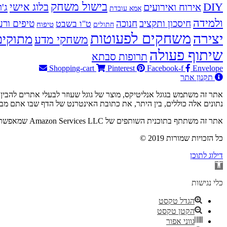
בישול משחק
DIY
אירוח ואירועים
בלוג אישי
ג'ו
אמא עובדת
ולמידה
חיסכון ותקציב
חנוכה
טיפים ורע
ט"ו בשבט
טיפוח
חתולים
משחקים לפעוטות
יצירה
מתוקים
משחקי מדע
שיתוף פעולה
תרופות סבתא
Shopping-cart
Pinterest
Facebook-f
Envelope
תקנון אתר
נתונים אלה כוללים, בין היתר, את כתובת האינטרנט של הדף שבו אתם מבקרים ואת כתובת ה-IP שלכם. למי
אתר זה משתתף בתוכנית השותפים של Amazon Services LLC שמאפשרת להרוויח עמלות על ידי קישור לאתר Amazon.com. כלומר – באם תבוצע רכישה ב-Amazon.com דרך הקישור האתר יזוכה בעמלה.
© 2019 כל הזכויות שמורות
דילוג לתוכן
פתח
סרגל
נגישות
כלי נגישות
הגדל טקסט
הקטן טקסט
גווני אפור