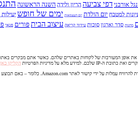
התנס
דפי צביעה
השנה הראשונה
נגל אורבני
הריון ולידה
ימים של חופש
יום הולדת
יעילות ו
יונות למטבח
יום העצמאות
עיצוב הבית
פס
פורים
סדר וארגון
סוכות
פנאי
עידוד קריאה
מתנות
דע מלא על מדיניות הפרטיות
הקליקו כאן