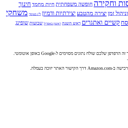
ות וחקירה
חינוך
חופשה משפחתית
חיות מחמד
משחקי
ניהול זמן
יצירה מהטבע
יצירתיות ודמיון
ל"ג בעומר
ח
קשיים ואתגרים
שופינג
שבועות
ראש השנה
ראשון באפריל
אתר זה משתמש בגוגל אנליטיקס, מוצר של גוגל שעוזר לבעלי אתרים להבין את אופן המעורבות של לקוחות באתרים שלהם. כאשר אתם מבקרים באתר זה הדפדפן שלכם שולח נתונים מסוימים ל-Google באופן אוטומטי.
.