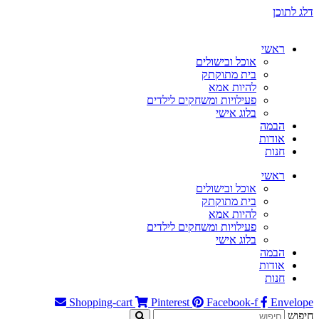
דלג לתוכן
ראשי
אוכל ובישולים
בית מתוקתק
להיות אמא
פעילויות ומשחקים לילדים
בלוג אישי
הבמה
אודות
חנות
ראשי
אוכל ובישולים
בית מתוקתק
להיות אמא
פעילויות ומשחקים לילדים
בלוג אישי
הבמה
אודות
חנות
Shopping-cart
Pinterest
Facebook-f
Envelope
חיפוש