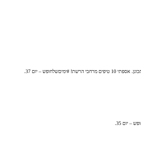
יםשלחופש – יום 37.
– יום 35.