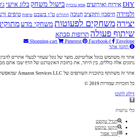
בישול משחק
DIY
אירוח ואירועים
בלוג אישי
ג'ו
אמא עובדת
ולמידה
חיסכון ותקציב
חנוכה
טיפים ורע
ט"ו בשבט
טיפוח
חתולים
משחקים לפעוטות
יצירה
מתוקים
משחקי מדע
שיתוף פעולה
תרופות סבתא
Shopping-cart
Pinterest
Facebook-f
Envelope
תקנון אתר
נתונים אלה כוללים, בין היתר, את כתובת האינטרנט של הדף שבו אתם מבקרים ואת כתובת ה-IP שלכם. למי
אתר זה משתתף בתוכנית השותפים של Amazon Services LLC שמאפשרת להרוויח עמלות על ידי קישור לאתר Amazon.com. כלומר – באם תבוצע רכישה ב-Amazon.com דרך הקישור האתר יזוכה בעמלה.
© 2019 כל הזכויות שמורות
דילוג לתוכן
פתח
סרגל
נגישות
כלי נגישות
הגדל טקסט
הקטן טקסט
גווני אפור