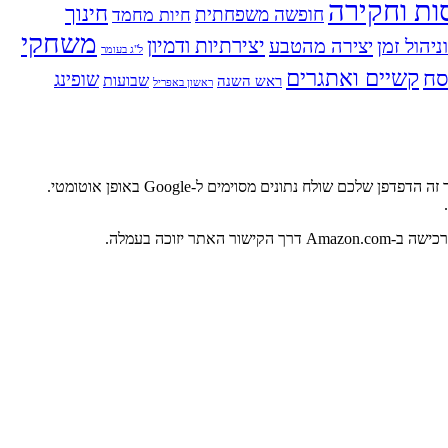
ות וחקירה
חינוך
חופשה משפחתית
חיות מחמד
משחקי
ניהול זמן
יצירה מהטבע
יצירתיות ודמיון
ל"ג בעומר
ח
קשיים ואתגרים
שופינג
שבועות
ראש השנה
ראשון באפריל
אתר זה משתמש בגוגל אנליטיקס, מוצר של גוגל שעוזר לבעלי אתרים להבין את אופן המעורבות של לקוחות באתרים שלהם. כאשר אתם מבקרים באתר זה הדפדפן שלכם שולח נתונים מסוימים ל-Google באופן אוטומטי.
.