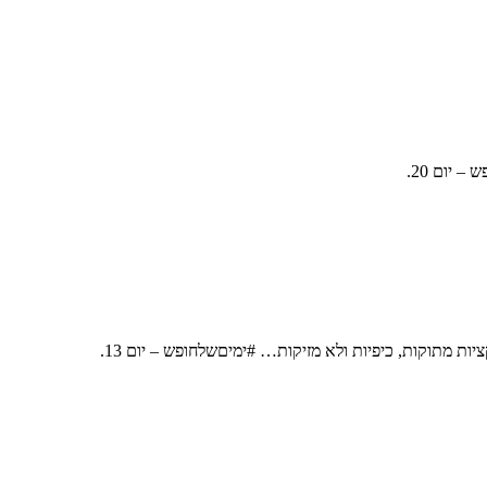
יום 20.
ת מתוקות, כיפיות ולא מזיקות… #ימיםשלחופש – יום 13.