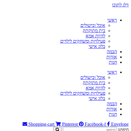
דלג לתוכן
ראשי
אוכל ובישולים
בית מתוקתק
להיות אמא
פעילויות ומשחקים לילדים
בלוג אישי
הבמה
אודות
חנות
ראשי
אוכל ובישולים
בית מתוקתק
להיות אמא
פעילויות ומשחקים לילדים
בלוג אישי
הבמה
אודות
חנות
Shopping-cart
Pinterest
Facebook-f
Envelope
חיפוש