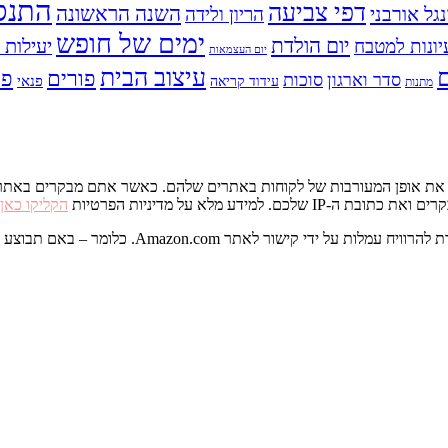
התנס
דפי צביעה
השנה הראשונה
נגל אורבני
הריון ולידה
ימים של חופש
יום הולדת
יעילות ו
יונות למטבח
יום העצמאות
עיצוב הבית
פס
פורים
סדר וארגון
סוכות
פנאי
עידוד קריאה
מתנות
דע מלא על מדיניות הפרטיות
הקליקו כאן