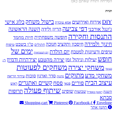
הסליחה ותודה שאתם כאן!
תגיות
בישול משחק
DIY
אירוח ואירועים
בלוג אישי
אמא עובדת
דפי צביעה
השנה הראשונה
ג'ונגל אורבני
הריון ולידה
התנסות וחקירה
חופשה משפחתית
חיות מחמד
חינוך ולמידה
חיסכון ותקציב
חנוכה
ט"ו בשבט
טיפוח
חתולים
ימים של
יום הולדת
טיפים ורעיונות למטבח
יום העצמאות
חופש
יעילות וניהול זמן
יצירה מהטבע
יצירתיות ודמיון
ל"ג
משחקים לפעוטות
משחקי יצירה
בעומר
מתוקים
משחקי מדע
סדר וארגון
סוכות
עידוד קריאה
מתנות
עיצוב הבית
פסח
קשיים ואתגרים
פורים
פנאי
ראש
שיתוף פעולה
תרופות
שופינג
שבועות
השנה
ראשון באפריל
סבתא
Shopping-cart
Pinterest
Facebook-f
Envelope
תקנון אתר