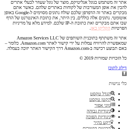
אתר זה משתמש בגוגל אנליטיקס, מוצר של גוגל שעוזר לבעלי אתרים
להבין את אופן המעורבות של לקוחות באתרים שלהם. כאשר אתם
מבקרים באתר זה הדפדפן שלכם שולח נתונים מסוימים ל-Google באופן
אוטומטי. נתונים אלה כוללים, בין היתר, את כתובת האינטרנט של הדף
שבו אתם מבקרים ואת כתובת ה-IP שלכם. למידע מלא על מדיניות
הפרטיות
הקליקו כאן
.
אתר זה משתתף בתוכנית השותפים של Amazon Services LLC
שמאפשרת להרוויח עמלות על ידי קישור לאתר Amazon.com. כלומר –
באם תבוצע רכישה ב-Amazon.com דרך הקישור האתר יזוכה בעמלה.
© 2019 כל הזכויות שמורות
דילוג לתוכן
פתח
סרגל
נגישות
כלי נגישות
הגדל טקסט
הקטן טקסט
גווני אפור
ניגודיות גבוהה
ניגודיות הפוכה
רקע בהיר
הדגשת קישורים