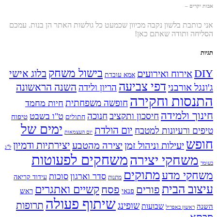
אבות יקרים –
אני כותבת בלשון נקבה מכיוון שכמעט כל גולשות האתר הן בנות. עמכם
הסליחה ותודה שאתם כאן!
תגיות
בישול משחק
DIY
אירוח ואירועים
בלוג אישי
אמא עובדת
דפי צביעה
השנה הראשונה
ג'ונגל אורבני
הריון ולידה
התנסות וחקירה
חופשה משפחתית
חיות מחמד
חינוך ולמידה
חיסכון ותקציב
חנוכה
ט"ו בשבט
טיפוח
חתולים
ימים של
יום הולדת
טיפים ורעיונות למטבח
יום העצמאות
חופש
יעילות וניהול זמן
יצירה מהטבע
יצירתיות ודמיון
ל"ג
משחקים לפעוטות
משחקי יצירה
בעומר
מתוקים
משחקי מדע
סדר וארגון
סוכות
עידוד קריאה
מתנות
עיצוב הבית
פסח
קשיים ואתגרים
פורים
פנאי
ראש
שיתוף פעולה
תרופות
שופינג
שבועות
השנה
ראשון באפריל