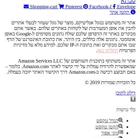
סבתא
Shopping-cart
Pinterest
Facebook-f
Envelope
תקנון אתר
אתר זה משתמש בגוגל אנליטיקס, מוצר של גוגל שעוזר לבעלי אתרים
להבין את אופן המעורבות של לקוחות באתרים שלהם. כאשר אתם
מבקרים באתר זה הדפדפן שלכם שולח נתונים מסוימים ל-Google באופן
אוטומטי. נתונים אלה כוללים, בין היתר, את כתובת האינטרנט של הדף
שבו אתם מבקרים ואת כתובת ה-IP שלכם. למידע מלא על מדיניות
הפרטיות
הקליקו כאן
.
אתר זה משתתף בתוכנית השותפים של Amazon Services LLC
שמאפשרת להרוויח עמלות על ידי קישור לאתר Amazon.com. כלומר –
באם תבוצע רכישה ב-Amazon.com דרך הקישור האתר יזוכה בעמלה.
© 2019 כל הזכויות שמורות
דילוג לתוכן
פתח
סרגל
נגישות
כלי נגישות
הגדל טקסט
הקטן טקסט
גווני אפור