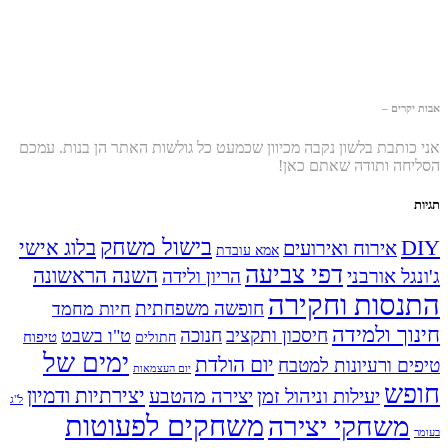
אבות יקרים –
אני כותבת בלשון נקבה מכיוון שכמעט כל גולשות האתר הן בנות. עמכם
הסליחה ותודה שאתם כאן!
תגיות
בישול משחק
DIY
אירוח ואירועים
בלוג אישי
אמא עובדת
דפי צביעה
השנה הראשונה
ג'ונגל אורבני
הריון ולידה
התנסות וחקירה
חופשה משפחתית
חיות מחמד
חינוך ולמידה
חיסכון ותקציב
חנוכה
ט"ו בשבט
טיפוח
חתולים
ימים של
יום הולדת
טיפים ורעיונות למטבח
יום העצמאות
חופש
יעילות וניהול זמן
יצירה מהטבע
יצירתיות ודמיון
ל"ג
משחקים לפעוטות
משחקי יצירה
בעומר