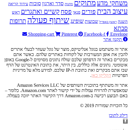
מתוקים
משחקי מדע
סדר וארגון
סוכות
עידוד קריאה
מתנות
עיצוב הבית
פסח
קשיים ואתגרים
פורים
פנאי
ראש
שיתוף פעולה
תרופות
שופינג
שבועות
השנה
ראשון באפריל
סבתא
Shopping-cart
Pinterest
Facebook-f
Envelope
תקנון אתר
אתר זה משתמש בגוגל אנליטיקס, מוצר של גוגל שעוזר לבעלי אתרים
להבין את אופן המעורבות של לקוחות באתרים שלהם. כאשר אתם
מבקרים באתר זה הדפדפן שלכם שולח נתונים מסוימים ל-Google באופן
אוטומטי. נתונים אלה כוללים, בין היתר, את כתובת האינטרנט של הדף
שבו אתם מבקרים ואת כתובת ה-IP שלכם. למידע מלא על מדיניות
הפרטיות
הקליקו כאן
.
אתר זה משתתף בתוכנית השותפים של Amazon Services LLC
שמאפשרת להרוויח עמלות על ידי קישור לאתר Amazon.com. כלומר –
באם תבוצע רכישה ב-Amazon.com דרך הקישור האתר יזוכה בעמלה.
© 2019 כל הזכויות שמורות
דילוג לתוכן
פתח
סרגל