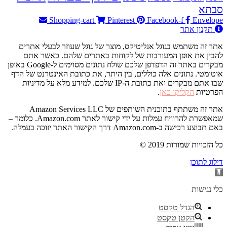
סבתא
Shopping-cart
Pinterest
Facebook-f
Envelope
תקנון אתר
אתר זה משתמש בגוגל אנליטיקס, מוצר של גוגל שעוזר לבעלי אתרים
להבין את אופן המעורבות של לקוחות באתרים שלהם. כאשר אתם
מבקרים באתר זה הדפדפן שלכם שולח נתונים מסוימים ל-Google באופן
אוטומטי. נתונים אלה כוללים, בין היתר, את כתובת האינטרנט של הדף
שבו אתם מבקרים ואת כתובת ה-IP שלכם. למידע מלא על מדיניות
הפרטיות
הקליקו כאן
.
אתר זה משתתף בתוכנית השותפים של Amazon Services LLC
שמאפשרת להרוויח עמלות על ידי קישור לאתר Amazon.com. כלומר –
באם תבוצע רכישה ב-Amazon.com דרך הקישור האתר יזוכה בעמלה.
© 2019 כל הזכויות שמורות
דילוג לתוכן
פתח
סרגל
נגישות
כלי נגישות
הגדל טקסט
הקטן טקסט