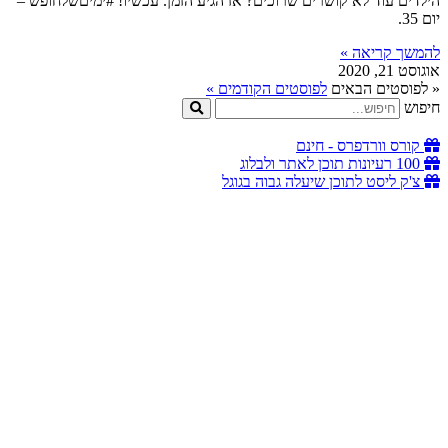
הילדים עוד לא קושרים שרוכים? אז הגיע הזמן. עכשיו! #ימיםשלחופש –
יום 35.
להמשך קריאה »
אוגוסט 21, 2020
« לפוסטים הבאים
לפוסטים הקודמים »
חיפוש
קורס וורדפרס - חינם
100 רעיונות תוכן לאתר ולבלוג
צ'ק ליסט לתוכן שיעלה גבוה בגוגל