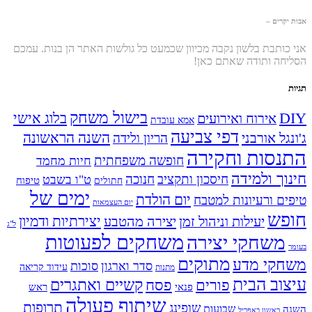
אבות יקרים –
אני כותבת בלשון נקבה מכיוון שכמעט כל גולשות האתר הן בנות. עמכם
הסליחה ותודה שאתם כאן!
תגיות
בישול משחק
DIY
אירוח ואירועים
בלוג אישי
אמא עובדת
דפי צביעה
השנה הראשונה
ג'ונגל אורבני
הריון ולידה
התנסות וחקירה
חופשה משפחתית
חיות מחמד
חינוך ולמידה
חיסכון ותקציב
חנוכה
ט"ו בשבט
טיפוח
חתולים
ימים של
יום הולדת
טיפים ורעיונות למטבח
יום העצמאות
חופש
יעילות וניהול זמן
יצירה מהטבע
יצירתיות ודמיון
ל"ג
משחקים לפעוטות
משחקי יצירה
בעומר
מתוקים
משחקי מדע
סדר וארגון
סוכות
עידוד קריאה
מתנות
עיצוב הבית
פסח
קשיים ואתגרים
פורים
פנאי
ראש
שיתוף פעולה
תרופות
שופינג
שבועות
השנה
ראשון באפריל