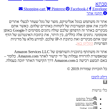
סבתא
Shopping-cart
Pinterest
Facebook-f
Envelope
תקנון אתר
אתר זה משתמש בגוגל אנליטיקס, מוצר של גוגל שעוזר לבעלי אתרים
להבין את אופן המעורבות של לקוחות באתרים שלהם. כאשר אתם
מבקרים באתר זה הדפדפן שלכם שולח נתונים מסוימים ל-Google באופן
אוטומטי. נתונים אלה כוללים, בין היתר, את כתובת האינטרנט של הדף
שבו אתם מבקרים ואת כתובת ה-IP שלכם. למידע מלא על מדיניות
הפרטיות
הקליקו כאן
.
אתר זה משתתף בתוכנית השותפים של Amazon Services LLC
שמאפשרת להרוויח עמלות על ידי קישור לאתר Amazon.com. כלומר –
באם תבוצע רכישה ב-Amazon.com דרך הקישור האתר יזוכה בעמלה.
© 2019 כל הזכויות שמורות
דילוג לתוכן
פתח
סרגל
נגישות
כלי נגישות
הגדל טקסט
הקטן טקסט
גווני אפור