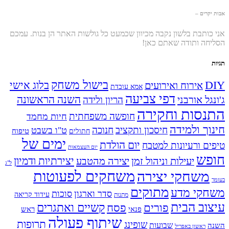
אבות יקרים –
אני כותבת בלשון נקבה מכיוון שכמעט כל גולשות האתר הן בנות. עמכם
הסליחה ותודה שאתם כאן!
תגיות
בישול משחק
DIY
אירוח ואירועים
בלוג אישי
אמא עובדת
דפי צביעה
השנה הראשונה
ג'ונגל אורבני
הריון ולידה
התנסות וחקירה
חופשה משפחתית
חיות מחמד
חינוך ולמידה
חיסכון ותקציב
חנוכה
ט"ו בשבט
טיפוח
חתולים
ימים של
יום הולדת
טיפים ורעיונות למטבח
יום העצמאות
חופש
יעילות וניהול זמן
יצירה מהטבע
יצירתיות ודמיון
ל"ג
משחקים לפעוטות
משחקי יצירה
בעומר
מתוקים
משחקי מדע
סדר וארגון
סוכות
עידוד קריאה
מתנות
עיצוב הבית
פסח
קשיים ואתגרים
פורים
פנאי
ראש
שיתוף פעולה
תרופות
שופינג
שבועות
השנה
ראשון באפריל