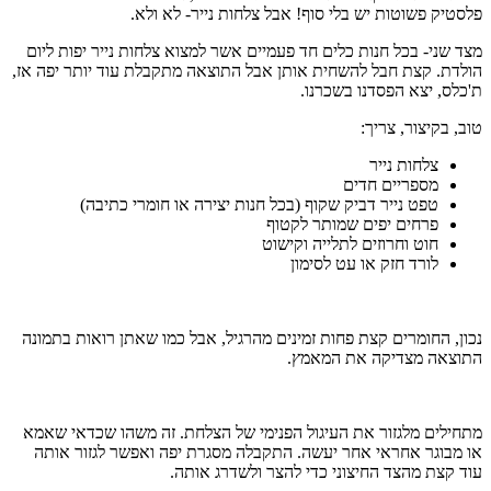
פלסטיק פשוטות יש בלי סוף! אבל צלחות נייר- לא ולא.
מצד שני- בכל חנות כלים חד פעמיים אשר למצוא צלחות נייר יפות ליום
הולדת. קצת חבל להשחית אותן אבל התוצאה מתקבלת עוד יותר יפה אז,
ת'כלס, יצא הפסדנו בשכרנו.
טוב, בקיצור, צריך:
צלחות נייר
מספריים חדים
טפט נייר דביק שקוף (בכל חנות יצירה או חומרי כתיבה)
פרחים יפים שמותר לקטוף
חוט וחרוזים לתלייה וקישוט
לורד חזק או עט לסימון
נכון, החומרים קצת פחות זמינים מהרגיל, אבל כמו שאתן רואות בתמונה
התוצאה מצדיקה את המאמץ.
מתחילים מלגזור את העיגול הפנימי של הצלחת. זה משהו שכדאי שאמא
או מבוגר אחראי אחר יעשה. התקבלה מסגרת יפה ואפשר לגזור אותה
עוד קצת מהצד החיצוני כדי להצר ולשדרג אותה.