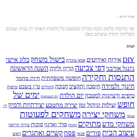
אבות יקרים –
אני כותבת בלשון נקבה מכיוון שכמעט כל גולשות האתר הן בנות. עמכם
הסליחה ותודה שאתם כאן!
תגיות
בישול משחק
DIY
אירוח ואירועים
בלוג אישי
אמא עובדת
דפי צביעה
השנה הראשונה
ג'ונגל אורבני
הריון ולידה
התנסות וחקירה
חופשה משפחתית
חיות מחמד
חינוך ולמידה
חיסכון ותקציב
חנוכה
ט"ו בשבט
טיפוח
חתולים
ימים של
יום הולדת
טיפים ורעיונות למטבח
יום העצמאות
חופש
יעילות וניהול זמן
יצירה מהטבע
יצירתיות ודמיון
ל"ג
משחקים לפעוטות
משחקי יצירה
בעומר
מתוקים
משחקי מדע
סדר וארגון
סוכות
עידוד קריאה
מתנות
עיצוב הבית
פסח
קשיים ואתגרים
פורים
פנאי
ראש