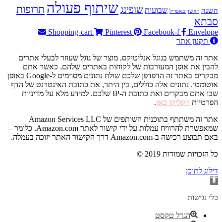
שיתוף פעולה
תרופות
שופינג
שבועות
השנה
ראשון באפריל
סבתא
Shopping-cart
Pinterest
Facebook-f
Envelope
תקנון אתר
אתר זה משתמש בגוגל אנליטיקס, מוצר של גוגל שעוזר לבעלי אתרים
להבין את אופן המעורבות של לקוחות באתרים שלהם. כאשר אתם
מבקרים באתר זה הדפדפן שלכם שולח נתונים מסוימים ל-Google באופן
אוטומטי. נתונים אלה כוללים, בין היתר, את כתובת האינטרנט של הדף
שבו אתם מבקרים ואת כתובת ה-IP שלכם. למידע מלא על מדיניות
הפרטיות
הקליקו כאן
.
אתר זה משתתף בתוכנית השותפים של Amazon Services LLC
שמאפשרת להרוויח עמלות על ידי קישור לאתר Amazon.com. כלומר –
באם תבוצע רכישה ב-Amazon.com דרך הקישור האתר יזוכה בעמלה.
© 2019 כל הזכויות שמורות
דילוג לתוכן
פתח
סרגל
נגישות
כלי נגישות
הגדל טקסט