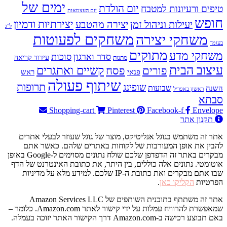
ימים של
יום הולדת
טיפים ורעיונות למטבח
יום העצמאות
חופש
יעילות וניהול זמן
יצירה מהטבע
יצירתיות ודמיון
ל"ג
משחקים לפעוטות
משחקי יצירה
בעומר
מתוקים
משחקי מדע
סדר וארגון
סוכות
עידוד קריאה
מתנות
עיצוב הבית
פסח
קשיים ואתגרים
פורים
פנאי
ראש
שיתוף פעולה
תרופות
שופינג
שבועות
השנה
ראשון באפריל
סבתא
Shopping-cart
Pinterest
Facebook-f
Envelope
תקנון אתר
אתר זה משתמש בגוגל אנליטיקס, מוצר של גוגל שעוזר לבעלי אתרים
להבין את אופן המעורבות של לקוחות באתרים שלהם. כאשר אתם
מבקרים באתר זה הדפדפן שלכם שולח נתונים מסוימים ל-Google באופן
אוטומטי. נתונים אלה כוללים, בין היתר, את כתובת האינטרנט של הדף
שבו אתם מבקרים ואת כתובת ה-IP שלכם. למידע מלא על מדיניות
הפרטיות
הקליקו כאן
.
אתר זה משתתף בתוכנית השותפים של Amazon Services LLC
שמאפשרת להרוויח עמלות על ידי קישור לאתר Amazon.com. כלומר –
באם תבוצע רכישה ב-Amazon.com דרך הקישור האתר יזוכה בעמלה.