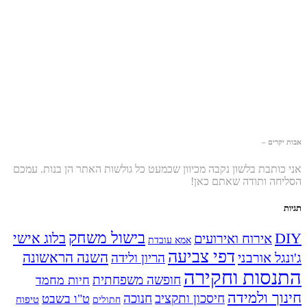
אבות יקרים –
אני כותבת בלשון נקבה מכיוון שכמעט כל גולשות האתר הן בנות. עמכם
הסליחה ותודה שאתם כאן!
תגיות
בישול משחק
DIY
אירוח ואירועים
בלוג אישי
אמא עובדת
דפי צביעה
השנה הראשונה
ג'ונגל אורבני
הריון ולידה
התנסות וחקירה
חופשה משפחתית
חיות מחמד
חינוך ולמידה
חיסכון ותקציב
חנוכה
ט"ו בשבט
טיפוח
חתולים