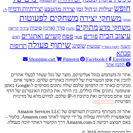
יום העצמאות
חופש
יעילות וניהול זמן
יצירה מהטבע
יצירתיות ודמיון
ל"ג
משחקים לפעוטות
משחקי יצירה
בעומר
מתוקים
משחקי מדע
סדר וארגון
סוכות
עידוד קריאה
מתנות
עיצוב הבית
פסח
קשיים ואתגרים
פורים
פנאי
ראש
שיתוף פעולה
תרופות
שופינג
שבועות
השנה
ראשון באפריל
סבתא
Shopping-cart
Pinterest
Facebook-f
Envelope
תקנון אתר
אתר זה משתמש בגוגל אנליטיקס, מוצר של גוגל שעוזר לבעלי אתרים
להבין את אופן המעורבות של לקוחות באתרים שלהם. כאשר אתם
מבקרים באתר זה הדפדפן שלכם שולח נתונים מסוימים ל-Google באופן
אוטומטי. נתונים אלה כוללים, בין היתר, את כתובת האינטרנט של הדף
שבו אתם מבקרים ואת כתובת ה-IP שלכם. למידע מלא על מדיניות
הפרטיות
הקליקו כאן
.
אתר זה משתתף בתוכנית השותפים של Amazon Services LLC
שמאפשרת להרוויח עמלות על ידי קישור לאתר Amazon.com. כלומר –
באם תבוצע רכישה ב-Amazon.com דרך הקישור האתר יזוכה בעמלה.
© 2019 כל הזכויות שמורות