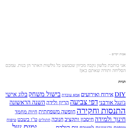
אבות יקרים –
אני כותבת בלשון נקבה מכיוון שכמעט כל גולשות האתר הן בנות. עמכם
הסליחה ותודה שאתם כאן!
תגיות
בישול משחק
DIY
אירוח ואירועים
בלוג אישי
אמא עובדת
דפי צביעה
השנה הראשונה
ג'ונגל אורבני
הריון ולידה
התנסות וחקירה
חופשה משפחתית
חיות מחמד
חינוך ולמידה
חיסכון ותקציב
חנוכה
ט"ו בשבט
טיפוח
חתולים
ימים של
יום הולדת
טיפים ורעיונות למטבח