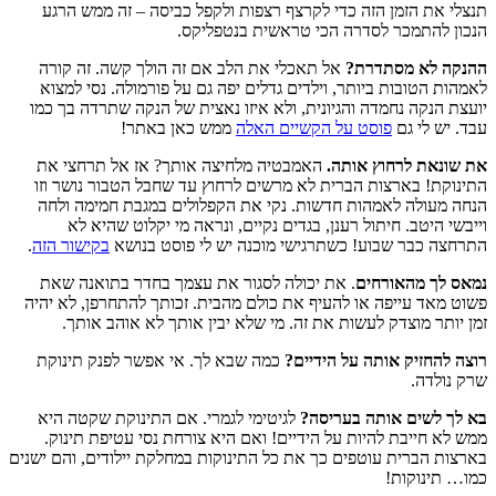
תנצלי את הזמן הזה כדי לקרצף רצפות ולקפל כביסה – זה ממש הרגע
הנכון להתמכר לסדרה הכי טראשית בנטפליקס.
ההנקה לא מסתדרת?
אל תאכלי את הלב אם זה הולך קשה. זה קורה
לאמהות הטובות ביותר, וילדים גדלים יפה גם על פורמולה. נסי למצוא
יועצת הנקה נחמדה והגיונית, ולא איזו נאצית של הנקה שתרדה בך כמו
עבד. יש לי גם
פוסט על הקשיים האלה
ממש כאן באתר!
את שונאת לרחוץ אותה.
האמבטיה מלחיצה אותך? אז אל תרחצי את
התינוקת! בארצות הברית לא מרשים לרחוץ עד שחבל הטבור נושר וזו
הנחה מעולה לאמהות חדשות. נקי את הקפלולים במגבת חמימה ולחה
וייבשי היטב. חיתול רענן, בגדים נקיים, ונראה מי יקלוט שהיא לא
התרחצה כבר שבוע! כשתרגישי מוכנה יש לי פוסט בנושא
בקישור הזה
.
נמאס לך מהאורחים
. את יכולה לסגור את עצמך בחדר בתואנה שאת
פשוט מאד עייפה או להעיף את כולם מהבית. זכותך להתחרפן, לא יהיה
זמן יותר מוצדק לעשות את זה. מי שלא יבין אותך לא אוהב אותך.
רוצה להחזיק אותה על הידיים?
כמה שבא לך. אי אפשר לפנק תינוקת
שרק נולדה.
בא לך לשים אותה בעריסה?
לגיטימי לגמרי. אם התינוקת שקטה היא
ממש לא חייבת להיות על הידיים! ואם היא צורחת נסי עטיפת תינוק.
בארצות הברית עוטפים כך את כל התינוקות במחלקת יילודים, והם ישנים
כמו… תינוקות!