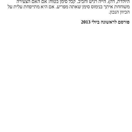
היולדת, דה). הייה רגיש וחביב. קבל סימן בטוח: אם האם הצעירה
משוחחת איתך בנימוס סימן שאתה מפריע. אם היא מתייפחת עלית על
הכיוון הנכון.
פורסם לראשונה ביולי 2013