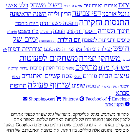
בישול משחק
DIY
אירוח ואירועים
בלוג אישי
אמא עובדת
דפי צביעה
השנה הראשונה
ג'ונגל אורבני
הריון ולידה
התנסות וחקירה
חופשה משפחתית
חיות מחמד
חינוך ולמידה
חיסכון ותקציב
חנוכה
ט"ו בשבט
טיפוח
חתולים
ימים של
יום הולדת
טיפים ורעיונות למטבח
יום העצמאות
חופש
יעילות וניהול זמן
יצירה מהטבע
יצירתיות ודמיון
ל"ג
משחקים לפעוטות
משחקי יצירה
בעומר
מתוקים
משחקי מדע
סדר וארגון
סוכות
עידוד קריאה
מתנות
עיצוב הבית
פסח
קשיים ואתגרים
פורים
פנאי
ראש
שיתוף פעולה
תרופות
שופינג
שבועות
השנה
ראשון באפריל
סבתא
Shopping-cart
Pinterest
Facebook-f
Envelope
תקנון אתר
אתר זה משתמש בגוגל אנליטיקס, מוצר של גוגל שעוזר לבעלי אתרים
להבין את אופן המעורבות של לקוחות באתרים שלהם. כאשר אתם
מבקרים באתר זה הדפדפן שלכם שולח נתונים מסוימים ל-Google באופן
אוטומטי. נתונים אלה כוללים, בין היתר, את כתובת האינטרנט של הדף