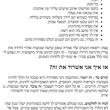
כל הזמן.
בקשי ממישהו אהוב שישים עלייך עין אוהבת.
את שונאת את בעלך.
במיוחד כשהוא ישן לידך בשלווה בשתיים בלילה.
זה רגש טבעי ומוצדק. תנשמי עמוק.
את מפחדת מהתינוק.
אין לך מושג מה הוא רוצה.
אין לך מושג מה הוא מתכנן.
זה בסדר, גם ג'וקים הם קטנים וכולנו מפחדות מהם.
עצה: רופאת הנשים שלי אמרה שאם שישה שבועות אחרי הלידה את
עדיין מרגישה חרדה ועצובה – זה הזמן לבקש עזרה מקצועית. זה נשמע לי
כמו כלל אצבע סביר, אז שימי לב ללוחות הזמנים.
אז איך אני אשרוד את זה?
קודם כל – זה ייגמר.
המחשבה הכי מפחידה היא שככה זה הולך להיות
מעכשיו: העייפות הקשה, הכאבים, היחס האמביוולנטי לתינוק, קריסת
השגרה, הריבים… אז כל הזמן תזכירי לעצמך:
זה עובר
. שישה שבועות, גג
שלושה חודשים, ויש לך תינוק שמן ומתוק שאת יודעת איך להסתדר
איתו.
לנוח זה לחלשים.
נכון שכולם אומרים לך לישון כשהתינוק ישן? ונכון שזה
לא הולך? כל האנדרנלין הזה לא נעלם כשהבייבי עוצם עיניים. אבל אל