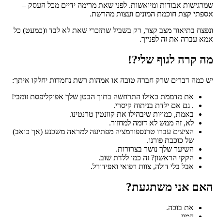
שמרגישות אבודות ומיואשות. לפני שאת מרימה ידיים מכל העסק –
אספתי קצת חוכמת המונים ועצות מהרשת.
ונפצח בתיאור מצב קצר, רק בשביל שתזכרי שאת לא לבד ו(כמעט) כל
אמא עברה את זה לפנייך.
מה קרה לגוף שלי?!
יש כמה דברים שרק חברה טובה או אמהות רשת נחמדות יחלקו איתך:
את מדממת כאילו התרחשה בתוך הבטן שלך אפוקליפסת זומבי!
. גם אם ילדת בניתוח קיסרי.
באמת, כמויות שיבהילו את קוונטין טרנטינו.
לא, זה ממש לא דומה למחזור.
הציצים עברו טרנספורמציה מפתיעה למראה משכנע (אך כואב)
של כוכבת פורנו.
השיער שלך נושר בצרורות.
הקקי הראשון? זה כמו ללדת שוב.
אבל בלי דולה, צוות רפואי ואפידורל.
האם אני משתגעת?
את בוכה.
המון.