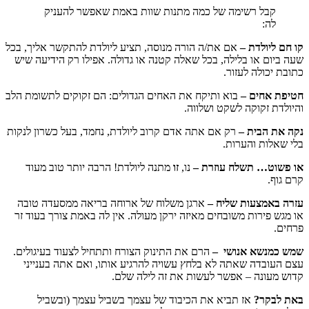
קבל רשימה של כמה מתנות שוות באמת שאפשר להעניק
לה:
קו חם ליולדת
–
אם את/ה הורה מנוסה, תציע ליולדת להתקשר אליך, בכל
שעה ביום או בלילה, בכל שאלה קטנה או גדולה. אפילו רק הידיעה שיש
כתובת יכולה לעזור.
חטיפת אחים
–
בוא ותיקח את האחים הגדולים: הם זקוקים לתשומת הלב
והיולדת זקוקה לשקט ושלווה.
נקה את הבית
–
רק אם אתה אדם קרוב ליולדת, נחמד, בעל כשרון לנקות
בלי שאלות והערות.
או פשוט… תשלח עוזרת
–
נו,
זו
מתנה ליולדת! הרבה יותר טוב מעוד
קרם גוף.
עזרה באמצעות שליח
–
ארגן משלוח של ארוחה בריאה ממסעדה טובה
או מגש פירות משובחים מאיזה ירקן מעולה. אין לה באמת צורך בעוד זר
פרחים.
שמש כמנשא אנושי
–
הרם את התינוק הצורח ותתחיל לצעוד בעיגולים.
עצם העובדה שאתה לא בלחץ עשויה להרגיע אותו, ואם אתה בענייני
קדוש מעונה – אפשר לעשות את זה לילה שלם.
באת לבקר?
אז תביא את הכיבוד של עצמך בשביל עצמך (ובשביל