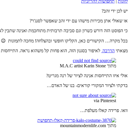
לזוגות
|
תחפושות להריוניות
יש לכן ידי זהב?
או שאולי אתן מכירות מישהו עם ידי זהב שאפשר לסנג'ר?
כי הפוסט הזה דורש כשרון וגם סביבה תרבותית מתוחכמת ואנינה שתבין לא
בכל מקרה… הקישורים כאן, הקליקו חופשי ובהצלחה! מחכה לתמונות 😉
מצאתי
הדרכה
לאיפור בסגנון הזה, הוא פחות קל משהוא נראה. התייחסות 
מתוך M.A.C artist Karin Stone
אולי איזו התייחסות אנינה לציור של רנה מגריט?
בדקתי ולציור המקורי קוראים- בנו של האדם…
via Pinterest
וואו. פרידה קאלו מעלפת…
מתוך mountainmodernlife.com