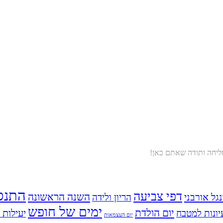
סליחה ותודה שאתם כאן!
התנס
דפי צביעה
השנה הראשונה
נגל אורבני
הריון ולידה
ימים של חופש
יום הולדת
יעילות ו
יונות למטבח
יום העצמאות