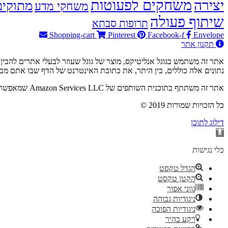
משחקים לפעוטות
יצירה
מתוקים
משחקי מדע
שיתוף פעולה
תרופות סבתא
Shopping-cart
Pinterest
Facebook-f
Envelope
תקנון אתר
נתונים אלה כוללים, בין היתר, את כתובת האינטרנט של הדף שבו אתם מבקרים ואת כתובת ה-IP שלכם. למי
אתר זה משתתף בתוכנית השותפים של Amazon Services LLC שמאפשרת להרוויח עמלות על ידי קישור לאתר Amazon.com. כלומר – באם תבוצע רכישה ב-Amazon.com דרך הקישור האתר יזוכה בעמלה.
© 2019 כל הזכויות שמורות
דילוג לתוכן
פתח
סרגל
נגישות
כלי נגישות
הגדל טקסט
הקטן טקסט
גווני אפור
ניגודיות גבוהה
ניגודיות הפוכה
רקע בהיר