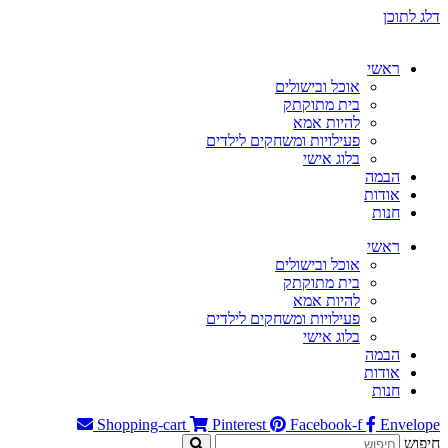
דלג לתוכן
ראשי
אוכל ובישולים
בית מתוקתק
להיות אמא
פעילויות ומשחקים לילדים
בלוג אישי
הבמה
אודות
חנות
ראשי
אוכל ובישולים
בית מתוקתק
להיות אמא
פעילויות ומשחקים לילדים
בלוג אישי
הבמה
אודות
חנות
Shopping-cart
Pinterest
Facebook-f
Envelope
חיפוש