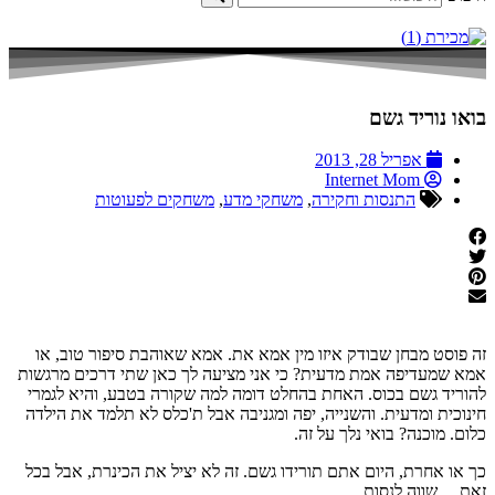
בואו נוריד גשם
אפריל 28, 2013
Internet Mom
התנסות וחקירה
,
משחקי מדע
,
משחקים לפעוטות
זה פוסט מבחן שבודק איזו מין אמא את. אמא שאוהבת סיפור טוב, או
אמא שמעדיפה אמת מדעית? כי אני מציעה לך כאן שתי דרכים מרגשות
להוריד גשם בכוס. האחת בהחלט דומה למה שקורה בטבע, והיא לגמרי
חינוכית ומדעית. והשנייה, יפה ומגניבה אבל ת'כלס לא תלמד את הילדה
כלום. מוכנה? בואי נלך על זה.
כך או אחרת, היום אתם תורידו גשם. זה לא יציל את הכינרת, אבל בכל
זאת… שווה לנסות.