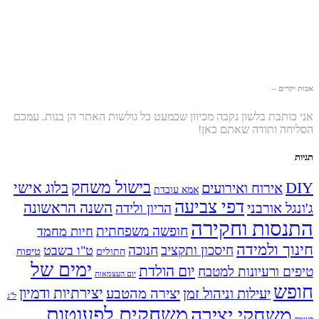
אבות יקרים –
אני כותבת בלשון נקבה מכיוון שכמעט כל גולשות האתר הן בנות. עמכם
הסליחה ותודה שאתם כאן!
תגיות
בישול משחק
DIY
אירוח ואירועים
בלוג אישי
אמא עובדת
דפי צביעה
השנה הראשונה
ג'ונגל אורבני
הריון ולידה
התנסות וחקירה
חופשה משפחתית
חיות מחמד
חינוך ולמידה
חיסכון ותקציב
חנוכה
ט"ו בשבט
טיפוח
חתולים
ימים של
יום הולדת
טיפים ורעיונות למטבח
יום העצמאות
חופש
יעילות וניהול זמן
יצירה מהטבע
יצירתיות ודמיון
ל"ג
משחקים לפעוטות
משחקי יצירה