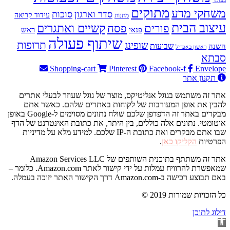
בעומר
מתוקים
משחקי מדע
סדר וארגון
סוכות
עידוד קריאה
מתנות
עיצוב הבית
פסח
קשיים ואתגרים
פורים
פנאי
ראש
שיתוף פעולה
תרופות
שופינג
שבועות
השנה
ראשון באפריל
סבתא
Shopping-cart
Pinterest
Facebook-f
Envelope
תקנון אתר
אתר זה משתמש בגוגל אנליטיקס, מוצר של גוגל שעוזר לבעלי אתרים
להבין את אופן המעורבות של לקוחות באתרים שלהם. כאשר אתם
מבקרים באתר זה הדפדפן שלכם שולח נתונים מסוימים ל-Google באופן
אוטומטי. נתונים אלה כוללים, בין היתר, את כתובת האינטרנט של הדף
שבו אתם מבקרים ואת כתובת ה-IP שלכם. למידע מלא על מדיניות
הפרטיות
הקליקו כאן
.
אתר זה משתתף בתוכנית השותפים של Amazon Services LLC
שמאפשרת להרוויח עמלות על ידי קישור לאתר Amazon.com. כלומר –
באם תבוצע רכישה ב-Amazon.com דרך הקישור האתר יזוכה בעמלה.
© 2019 כל הזכויות שמורות
דילוג לתוכן
פתח