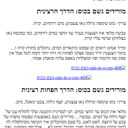
מורידים גשם בכוס: הדרך הרצינית
צריך- כוס שקופה גדולה (או צנצנת), מים רותחים, קרח.
עכשיו מלאי את הצנצנת בערך עד החצי במים רותחים, כסי במכסה (או
בצלחת) וערמי עליו קרח.
ומייד אנחנו רואים ים שממנו מתאדים המים, נתקלים בחזית קרה ו…
בתוך הצנצנת יורד גשם! אצלנו לפחות זה היה יותר דומה לטל אבל אין
ספק שזו הדגמה יפה ומוצלחת באפס עלות ומאמץ אמהי.
מורידים גשם בכוס: הדרך הפחות רצינית
צריך: כוס שקופה וגדולה (או צנצנת), קצף גילוח, צבעי מאכל, מים.
מלאי את הכוס עד החצי במים. תני לנסיינית הקטנה שלך להזליף ענן של
קצף גילוח על המים. ועכשיו… מורידים גשם באמצעות טפטוף טיפות של
צבע על הקצף. לאט לאט, כל פעם מסתכלים איך הטיפה מסתלסלת לה
לתוך המים ועושה צורות יפות. מדעי? ממש לא… אבל יפה ומהפנט. ואת