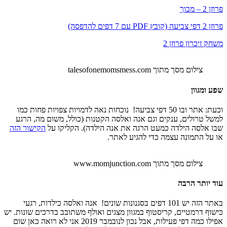
פרוזן 2 – מבוך
פרוזן 2 דפי צביעה (קובץ PDF עם 7 דפים להדפסה)
משחק זיכרון פרוזן 2
צילום מסך מתוך talesofonemomsmess.com
שפע ומגוון
וכעת: אתר ובו 50 דפי צביעה! נוכחות נאה לדמויות צפויות פחות כמו
למשל טרולים, ענקים וגם אנה ואלסה הקטנות (כולל, משום מה, הרגע
שבו אלסה הילדה כמעט הרגה את אנה הילדה). הקליקו על
הקישור הזה
או על התמונה עצמה כדי להגיע לאתר.
צילום מסך מתוך www.momjunction.com
עוד יותר הרבה
באתר הזה יש 101 דפים בסגנונות שונים! אנה ואלסה כילדות, רגעי
כישוף דרמטיים, קריסטוף במגוון מצגים ואולף משתובב בדרכים שונות. יש
אפילו כמה דפי פעילות, אבל נכון לנובמבר 2019 אני לא רואה כאן שום