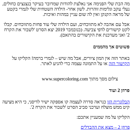
מה הבת שלי הפנימה אני נאלצת להודות שמדובר בעיקר בנצנצים כחולים,
נעלי עקב וגלימות זוהרות. לשון אחר- הילדה השטחית שלי לגמרי בקטע
של מראה הקנקן ואין לה שום עניין במהות ואיכות.
אבל עם אהבה לא מתווכחים, ועם הילדה שלי עוד פחות מתווכחים. קבלו
לקט קישורים לדפי צביעה. (בנובמבר 2019 יצא הסרט 'לשבור את הקרח
2' ואני מעדכנת את הקישורים בהתאם).
פשוטים אך מהממים
באתר הזה אין המון ציורים, אבל מה שיש – לגמרי ברמה! הקליקו על
הקישור הזה
או על התמונה עצמה כדי להגיע לאתר.
צילום מסך מתוך www.supercoloring.com
פרוזן 2 ועוד
הבלוגרית הזו
כנראה סדרה לעצמה קו אספקה ישיר לדיסני, כי היא מציעה
קיט ממש מוצלח ועדכני סביב הסרט 'לשבור את הקרח 2'.
הקליקו על מה שמעניין אתכם:
פרוזן 2 – מצא את ההבדלים