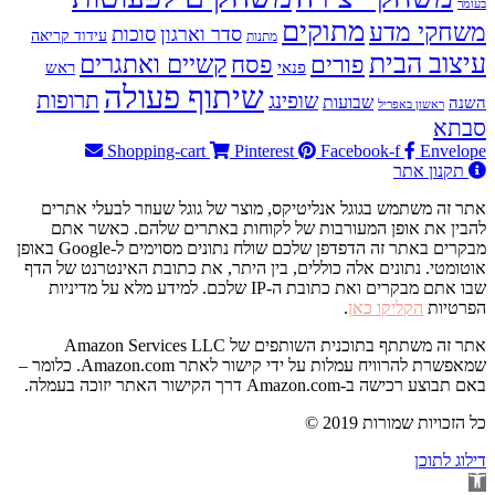
בעומר
מתוקים
משחקי מדע
סדר וארגון
סוכות
עידוד קריאה
מתנות
עיצוב הבית
פסח
קשיים ואתגרים
פורים
פנאי
ראש
שיתוף פעולה
תרופות
שופינג
שבועות
השנה
ראשון באפריל
סבתא
Shopping-cart
Pinterest
Facebook-f
Envelope
תקנון אתר
אתר זה משתמש בגוגל אנליטיקס, מוצר של גוגל שעוזר לבעלי אתרים
להבין את אופן המעורבות של לקוחות באתרים שלהם. כאשר אתם
מבקרים באתר זה הדפדפן שלכם שולח נתונים מסוימים ל-Google באופן
אוטומטי. נתונים אלה כוללים, בין היתר, את כתובת האינטרנט של הדף
שבו אתם מבקרים ואת כתובת ה-IP שלכם. למידע מלא על מדיניות
הפרטיות
הקליקו כאן
.
אתר זה משתתף בתוכנית השותפים של Amazon Services LLC
שמאפשרת להרוויח עמלות על ידי קישור לאתר Amazon.com. כלומר –
באם תבוצע רכישה ב-Amazon.com דרך הקישור האתר יזוכה בעמלה.
© 2019 כל הזכויות שמורות
דילוג לתוכן
פתח