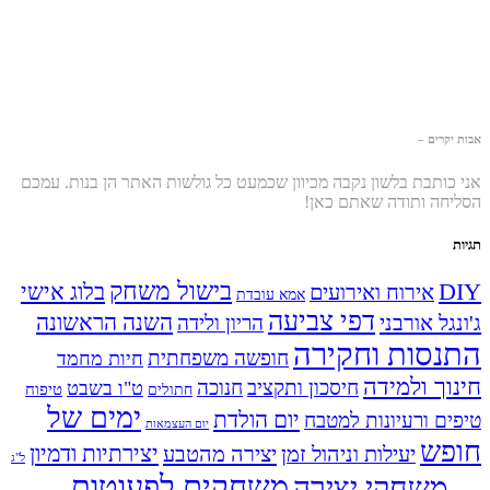
אבות יקרים –
אני כותבת בלשון נקבה מכיוון שכמעט כל גולשות האתר הן בנות. עמכם
הסליחה ותודה שאתם כאן!
תגיות
בישול משחק
DIY
אירוח ואירועים
בלוג אישי
אמא עובדת
דפי צביעה
השנה הראשונה
ג'ונגל אורבני
הריון ולידה
התנסות וחקירה
חופשה משפחתית
חיות מחמד
חינוך ולמידה
חיסכון ותקציב
חנוכה
ט"ו בשבט
טיפוח
חתולים
ימים של
יום הולדת
טיפים ורעיונות למטבח
יום העצמאות
חופש
יעילות וניהול זמן
יצירה מהטבע
יצירתיות ודמיון
ל"ג
משחקים לפעוטות
משחקי יצירה