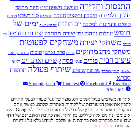
התנסות וחקירה
חופשה משפחתית
חיות מחמד
חינוך ולמידה
חיסכון ותקציב
חנוכה
ט"ו בשבט
טיפוח
חתולים
ימים של
יום הולדת
טיפים ורעיונות למטבח
יום העצמאות
חופש
יעילות וניהול זמן
יצירה מהטבע
יצירתיות ודמיון
ל"ג
משחקים לפעוטות
משחקי יצירה
בעומר
מתוקים
משחקי מדע
סדר וארגון
סוכות
עידוד קריאה
מתנות
עיצוב הבית
פסח
קשיים ואתגרים
פורים
פנאי
ראש
שיתוף פעולה
תרופות
שופינג
שבועות
השנה
ראשון באפריל
סבתא
Shopping-cart
Pinterest
Facebook-f
Envelope
תקנון אתר
אתר זה משתמש בגוגל אנליטיקס, מוצר של גוגל שעוזר לבעלי אתרים
להבין את אופן המעורבות של לקוחות באתרים שלהם. כאשר אתם
מבקרים באתר זה הדפדפן שלכם שולח נתונים מסוימים ל-Google באופן
אוטומטי. נתונים אלה כוללים, בין היתר, את כתובת האינטרנט של הדף
שבו אתם מבקרים ואת כתובת ה-IP שלכם. למידע מלא על מדיניות
הפרטיות
הקליקו כאן
.