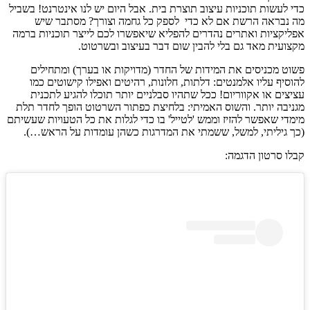
כדי לעשות תוכניות עיצוב תוצרת בית. אבל היום יש לנו אינטרנט! בשביל
מה נבראה הרשת אם לא כדי לספק כל גחמה וצורך? מסתבר שיש
אפליקציות ואתרים נהדרים להפליא שיאפשרו לכם לייצר תוכניות ברמה
מקצועית מאד גם בלי להבין שום דבר בעיצוב ובשרטוט.
פשוט מכניסים את המידות של החדר (מדויקות או בערך) ומתחילים
להוסיף עליו אלמנטים: דלתות, חלונות, רהיטים ואפילו קישוטים כמו
עציצים או אקווריום! ככל שתהיו סבלניים יותר תוכלו להגיע לתכנית
מגניבה יותר. והשוס האמיתי: בלחיצת כפתור השרטוט הופך לחדר תלת
מימדי שאפשר להזיז וממש 'לטייל' בו כדי לגלות את כל הטעויות שעשיתם
(כך גיליתי, למשל, ששמתי את המדרגות כשהן עומדות על הראש…).
קבלו סרטון הדגמה: