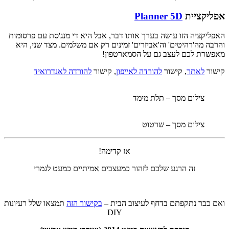
אפליקציית
Planner 5D
האפליקציה הזו עושה בערך אותו דבר, אבל היא די מנג'סת עם פרסומות
והרבה מה'רהיטים' וה'אביזרים' זמינים רק אם משלמים. מצד שני, היא
מאפשרת לכם לעצב גם על הסמארטפון!
קישור
לאתר
, קישור
להורדה לאייפון
, קישור
להורדה לאנדרואיד
צילום מסך – תלת מימד
צילום מסך – שרטוט
אז קדימה!
זה הרגע שלכם לזהור כמעצבים אמיתיים כמעט לגמרי
ואם כבר נתקפתם בדחף לעיצוב הבית –
בקישור הזה
תמצאו שלל רעיונות
DIY