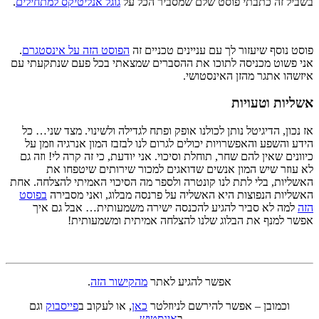
בשביל זה כתבתי פוסט שלם שמסביר הכל על
גוגל אנליטיקס למתחילים
.
פוסט נוסף שיעזור לך עם עניינים טכניים זה
הפוסט הזה על אינסטגרם
.
אני פשוט מכניסה לתוכו את ההסברים שמצאתי בכל פעם שנתקעתי עם
איזשהו אתגר מהזן האינסטושי.
אשליות וטעויות
אז נכון, הדיגיטל נותן לכולנו אופק ופתח לגדילה ולשינוי. מצד שני… כל
הידע והשפע והאפשרויות יכולים לגרום לנו לבזבז המון אנרגיה וזמן על
כיוונים שאין להם שחר, תוחלת וסיכוי. אני יודעת, כי זה קרה לי! וזה גם
לא עוזר שיש המון אנשים שדואגים למכור שירותים שיטפחו את
האשליות, בלי לתת לנו קונטרה ולספר מה הסיכוי האמיתי להצלחה. אחת
האשליות הנפוצות היא האשליה על פרנסה מבלוג, ואני מסבירה
בפוסט
הזה
למה לא סביר להגיע להכנסה ישירה משמעותית… אבל גם איך
אפשר למנף את הבלוג שלנו להצלחה אמיתית ומשמעותית!
אפשר להגיע לאתר
מהקישור הזה
.
וכמובן – אפשר להירשם לניוזלטר
כאן
, או לעקוב ב
פייסבוק
וגם
ב
אינסטוש
.