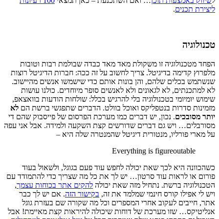
ל
שיווק באמצעות תוכן
… ואם השתכנעת – כאן תמצאי
100 רעיונות
ליצירת תכנים
.
טכנולוגיה
הפחד מטכנולוגיה זו משקולת מאד מאד כבדה שבולמת רבות וטובות
מלפרוץ קדימה בדיגיטל. צריך לחשוב על זה ככה: חברות הדיגיטל רוצות
שנשתמש בכלים שלהם, והן בונות אותם כדי שישמשו אנשים מהיישוב.
לא למתכנתים, לא לגאונים ולא לאנשים סופר מיוחדים. כולנו עושות
שימוש יומיומי בטכנולוגיה בלי להרגיש בכלל: שולחות הודעות בוואצאפ,
מזמינות סדרות בנטפליקס ואוכל בוולט. הדברים שתפגשי ברשת הם
לא
יותר מסובכים
. נכון, יש דברים כמו מערכת הפרסום של פייסבוק שהם די
מסורבלים… ויש גם דברים שדורשים קצת השקעה ולמידה. אבל אני עפה
על מארי פורליו, מנטורית דיגיטל שהמנטרה שלה היא –
Everything is figureoutable
כשהכוונה היא לכך שאת יכולה לחפש עוד פעם בגוגל, ולשאול בעוד
פורום או לראות עוד סרטון… יש לך את כל מה שצריך כדי להתמודד עם
הטכנולוגיה ברשת. נתחיל מזה שאת יכולה
להקים אתר בכוחות עצמך
,
ויש לי אפילו קורס חינמי שמלמד את זה,
בקישור הזה
. אם יש לך כבר
אתר, חייבים לעקוב אחרי המספרים וכל מה שקורה שם בעזרת גוגל
אנליטיקס… שזו מערכת של דוחות שיכולה להיראות קצת מאיימת! אבל