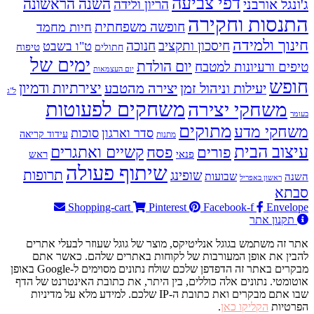
דפי צביעה
השנה הראשונה
ג'ונגל אורבני
הריון ולידה
התנסות וחקירה
חופשה משפחתית
חיות מחמד
חינוך ולמידה
חיסכון ותקציב
חנוכה
ט"ו בשבט
טיפוח
חתולים
ימים של
יום הולדת
טיפים ורעיונות למטבח
יום העצמאות
חופש
יעילות וניהול זמן
יצירה מהטבע
יצירתיות ודמיון
ל"ג
משחקים לפעוטות
משחקי יצירה
בעומר
מתוקים
משחקי מדע
סדר וארגון
סוכות
עידוד קריאה
מתנות
עיצוב הבית
פסח
קשיים ואתגרים
פורים
פנאי
ראש
שיתוף פעולה
תרופות
שופינג
שבועות
השנה
ראשון באפריל
סבתא
Shopping-cart
Pinterest
Facebook-f
Envelope
תקנון אתר
אתר זה משתמש בגוגל אנליטיקס, מוצר של גוגל שעוזר לבעלי אתרים
להבין את אופן המעורבות של לקוחות באתרים שלהם. כאשר אתם
מבקרים באתר זה הדפדפן שלכם שולח נתונים מסוימים ל-Google באופן
אוטומטי. נתונים אלה כוללים, בין היתר, את כתובת האינטרנט של הדף
שבו אתם מבקרים ואת כתובת ה-IP שלכם. למידע מלא על מדיניות
הפרטיות
הקליקו כאן
.