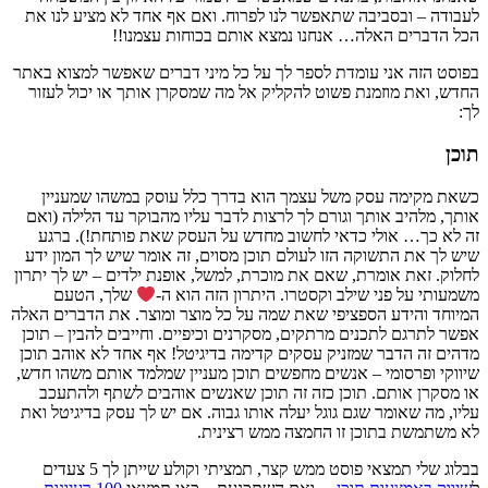
לעבודה – ובסביבה שתאפשר לנו לפרוח. ואם אף אחד לא מציע לנו את
הכל הדברים האלה… אנחנו נמצא אותם בכוחות עצמנו!!
בפוסט הזה אני עומדת לספר לך על כל מיני דברים שאפשר למצוא באתר
החדש, ואת מוזמנת פשוט להקליק אל מה שמסקרן אותך או יכול לעזור
לך:
תוכן
כשאת מקימה עסק משל עצמך הוא בדרך כלל עוסק במשהו שמעניין
אותך, מלהיב אותך וגורם לך לרצות לדבר עליו מהבוקר עד הלילה (ואם
זה לא כך… אולי כדאי לחשוב מחדש על העסק שאת פותחת!). ברגע
שיש לך את התשוקה הזו לעולם תוכן מסוים, זה אומר שיש לך המון ידע
לחלוק. זאת אומרת, שאם את מוכרת, למשל, אופנת ילדים – יש לך יתרון
משמעותי על פני שילב וקסטרו. היתרון הזה הוא ה-
שלך, הטעם
המיוחד והידע הספציפי שאת שמה על כל מוצר ומוצר. את הדברים האלה
אפשר לתרגם לתכנים מרתקים, מסקרנים וכיפיים. וחייבים להבין – תוכן
מדהים זה הדבר שמזניק עסקים קדימה בדיגיטל! אף אחד לא אוהב תוכן
שיווקי ופרסומי – אנשים מחפשים תוכן מעניין שמלמד אותם משהו חדש,
או מסקרן אותם. תוכן כזה זה תוכן שאנשים אוהבים לשתף ולהתעכב
עליו, מה שאומר שגם גוגל יעלה אותו גבוה. אם יש לך עסק בדיגיטל ואת
לא משתמשת בתוכן זו החמצה ממש רצינית.
בבלוג שלי תמצאי פוסט ממש קצר, תמציתי וקולע שייתן לך 5 צעדים