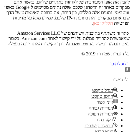
להבין את אופן המעורבות של לקוחות באתרים שלהם. כאשר אתם
מבקרים באתר זה הדפדפן שלכם שולח נתונים מסוימים ל-Google באופן
אוטומטי. נתונים אלה כוללים, בין היתר, את כתובת האינטרנט של הדף
שבו אתם מבקרים ואת כתובת ה-IP שלכם. למידע מלא על מדיניות
הפרטיות
הקליקו כאן
.
אתר זה משתתף בתוכנית השותפים של Amazon Services LLC
שמאפשרת להרוויח עמלות על ידי קישור לאתר Amazon.com. כלומר –
באם תבוצע רכישה ב-Amazon.com דרך הקישור האתר יזוכה בעמלה.
© 2019 כל הזכויות שמורות
דילוג לתוכן
פתח
סרגל
נגישות
כלי נגישות
הגדל טקסט
הקטן טקסט
גווני אפור
ניגודיות גבוהה
ניגודיות הפוכה
רקע בהיר
הדגשת קישורים
פונט קריא