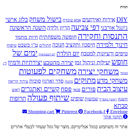
תגיות
בישול משחק
DIY
אירוח ואירועים
בלוג אישי
אמא עובדת
דפי צביעה
השנה הראשונה
ג'ונגל אורבני
הריון ולידה
התנסות וחקירה
חופשה משפחתית
חיות מחמד
חינוך ולמידה
חיסכון ותקציב
חנוכה
ט"ו בשבט
טיפוח
חתולים
ימים של
יום הולדת
טיפים ורעיונות למטבח
יום העצמאות
חופש
יעילות וניהול זמן
יצירה מהטבע
יצירתיות ודמיון
ל"ג
משחקים לפעוטות
משחקי יצירה
בעומר
מתוקים
משחקי מדע
סדר וארגון
סוכות
עידוד קריאה
מתנות
עיצוב הבית
פסח
קשיים ואתגרים
פורים
פנאי
ראש
שיתוף פעולה
תרופות
שופינג
שבועות
השנה
ראשון באפריל
סבתא
Shopping-cart
Pinterest
Facebook-f
Envelope
תקנון אתר
אתר זה משתמש בגוגל אנליטיקס, מוצר של גוגל שעוזר לבעלי אתרים