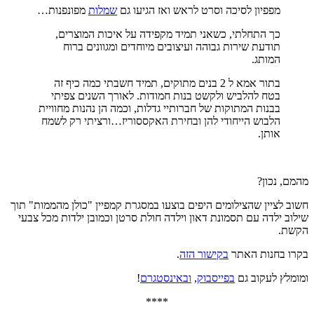
מפפיון לסיכה וסרט לראש ואז הגיעו גם
שמלות
מפונפנות…
כך התחלתי, כשאני תמיד מקפידה על איכות המוצרים,
תודעת שירות גבוהה ועיצובים מיוחדים ומגוונים ברוח
המותג.
בתור אמא ל 2 בנים מתוקים, תמיד חשבתי כמה כיף זה
בטח להלביש ולקשט בנות חמודות. לאורך השנים צפיתי
בבנות המתוקות של חברותיי גדלות, וכמה הן נהנות מחוויית
הלבוש הייחודי להן ובחירת האקססוריז…ורציתי רק לשמח
אותן.
מהמם, נכון?
חשוב לציין שהצילומים היפים בוצעו במסגרת קמפיין "כולן מהממות" תוך
שילוב ילדה עם תסמונת דאון וילדה חולת סרטן וכמובן ילדות מכל צבעי
הקשת.
בקרו בחנות האתר
בקישור הזה
.
ומומלץ לעקוב גם
בפייסבוק
,
ובאינסטגרם
!
****