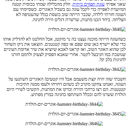
שאני אפיתי
עוגת תפוזים ביתית
. חלק מהבלילה שמתי בכוסית קטנה
המיועדת לאפייה כדי לקבל עוגה גם בשביל האוגרים. כשסיימתי עם
העוגה חזרתי לילדה, שכבר הייתה שוב כועסת בגלל שהעטיפה לא
הצליחה. ביחד הכנו מתנות, שרשרת דגלים וזירה לחגיגה.
כשהעוגה הייתה מוכנה נעצנו בה נר מוקטן, אבל החלטנו לא להדליק אותו
כדי שלא יישרף כאן שום שפם או כפה קטנטנים. הוצאנו את ניקו השחור
לבן שהוא האוגר הטוב, ואז קראנו לאבא שיוציא את שיר אדומת העיניים
שנושכת כמו חניבעל לקטר. אחרי שאבא הפסיק לצעוק ולדמם חזרנו
לחגיגות בלב קל.
חשבתי שזה יהיה קצת משעמם אבל היו קטעים! האוגרים השתגעו על
העוגה, ואנחנו צחקנו מקרב לב כשהם רחרחו ולעסו ממנה חתיכות
קטנטנות. הם רצו ברחבי הזירה ובדקו את המתנות, הקשיבו לשירי היום
הולדת ששרנו להם ובכלל השתתפו בחגיגה במרץ מפתיע.