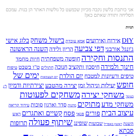
אני כותבת בלשון נקבה מכיוון שכמעט כל גולשות האתר הן בנות. עמכם
הסליחה ותודה שאתם כאן!
תגיות
בישול משחק
DIY
אירוח ואירועים
בלוג אישי
אמא עובדת
דפי צביעה
השנה הראשונה
ג'ונגל אורבני
הריון ולידה
התנסות וחקירה
חופשה משפחתית
חיות מחמד
חינוך ולמידה
חיסכון ותקציב
חנוכה
ט"ו בשבט
טיפוח
חתולים
ימים של
יום הולדת
טיפים ורעיונות למטבח
יום העצמאות
חופש
יעילות וניהול זמן
יצירה מהטבע
יצירתיות ודמיון
ל"ג
משחקים לפעוטות
משחקי יצירה
בעומר
מתוקים
משחקי מדע
סדר וארגון
סוכות
עידוד קריאה
מתנות
עיצוב הבית
פסח
קשיים ואתגרים
פורים
פנאי
ראש
שיתוף פעולה
תרופות
שופינג
שבועות
השנה
ראשון באפריל
סבתא