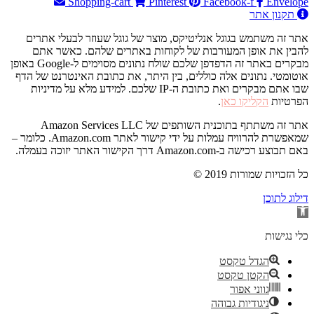
Shopping-cart
Pinterest
Facebook-f
Envelope
תקנון אתר
אתר זה משתמש בגוגל אנליטיקס, מוצר של גוגל שעוזר לבעלי אתרים
להבין את אופן המעורבות של לקוחות באתרים שלהם. כאשר אתם
מבקרים באתר זה הדפדפן שלכם שולח נתונים מסוימים ל-Google באופן
אוטומטי. נתונים אלה כוללים, בין היתר, את כתובת האינטרנט של הדף
שבו אתם מבקרים ואת כתובת ה-IP שלכם. למידע מלא על מדיניות
הפרטיות
הקליקו כאן
.
אתר זה משתתף בתוכנית השותפים של Amazon Services LLC
שמאפשרת להרוויח עמלות על ידי קישור לאתר Amazon.com. כלומר –
באם תבוצע רכישה ב-Amazon.com דרך הקישור האתר יזוכה בעמלה.
© 2019 כל הזכויות שמורות
דילוג לתוכן
פתח
סרגל
נגישות
כלי נגישות
הגדל טקסט
הקטן טקסט
גווני אפור
ניגודיות גבוהה