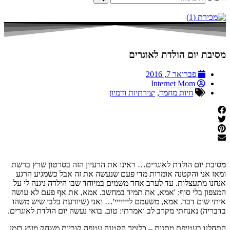
מסיבת יום הולדת לאוגרים
פברואר 7, 2016
Internet Mom
חיות מחמד
,
יצירתיות ודמיון
מסיבת יום הולדת לאוגרים… ראינו את הרעיון הזה בסרטון שרץ ברשת
ומאז אני והקטנה אומרות מדי פעם שנעשה את זה אבל כשמגיע הרגע
אנחנו מתעצלות. עד לערב אחד משמים במיוחד שבו הילדה ניגנה לי על
המצפון בלי סוף: 'אמא, את תמיד במחשב. אמא, את אף פעם לא עושה
איתי שום דבר. אמא, משעמם לייייייי'… ואני (שיודעת בלבי שיש משהו
בדבריה) נאנחתי מקרב לב ואמרתי: טוב. בואי נעשה יום הולדת לאוגרים.
התחלנו בעטיפת מתנות – כלומר הקטנה עטפה קוביות משחק מעץ בזמן