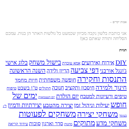
אבות יקרים –
אני כותבת בלשון נקבה מכיוון שכמעט כל גולשות האתר הן בנות. עמכם
הסליחה ותודה שאתם כאן!
תגיות
בישול משחק
DIY
אירוח ואירועים
בלוג אישי
אמא עובדת
דפי צביעה
השנה הראשונה
ג'ונגל אורבני
הריון ולידה
התנסות וחקירה
חופשה משפחתית
חיות מחמד
חינוך ולמידה
חיסכון ותקציב
חנוכה
ט"ו בשבט
טיפוח
חתולים
ימים של
יום הולדת
טיפים ורעיונות למטבח
יום העצמאות
חופש
יעילות וניהול זמן
יצירה מהטבע
יצירתיות ודמיון
ל"ג
משחקים לפעוטות
משחקי יצירה
בעומר
מתוקים
משחקי מדע
סדר וארגון
סוכות
עידוד קריאה
מתנות