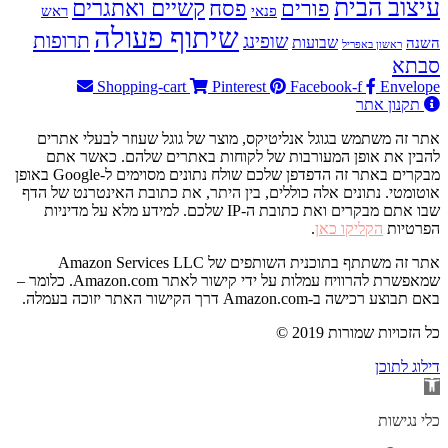
עיצוב הבית
פסח
קשיים ואתגרים
פורים
פנאי
ראש
שיתוף פעולה
תרופות
שופינג
שבועות
השנה
ראשון באפריל
סבתא
Shopping-cart
Pinterest
Facebook-f
Envelope
תקנון אתר
אתר זה משתמש בגוגל אנליטיקס, מוצר של גוגל שעוזר לבעלי אתרים
להבין את אופן המעורבות של לקוחות באתרים שלהם. כאשר אתם
מבקרים באתר זה הדפדפן שלכם שולח נתונים מסוימים ל-Google באופן
אוטומטי. נתונים אלה כוללים, בין היתר, את כתובת האינטרנט של הדף
שבו אתם מבקרים ואת כתובת ה-IP שלכם. למידע מלא על מדיניות
הפרטיות
הקליקו כאן
.
אתר זה משתתף בתוכנית השותפים של Amazon Services LLC
שמאפשרת להרוויח עמלות על ידי קישור לאתר Amazon.com. כלומר –
באם תבוצע רכישה ב-Amazon.com דרך הקישור האתר יזוכה בעמלה.
© 2019 כל הזכויות שמורות
דילוג לתוכן
פתח
סרגל
נגישות
כלי נגישות