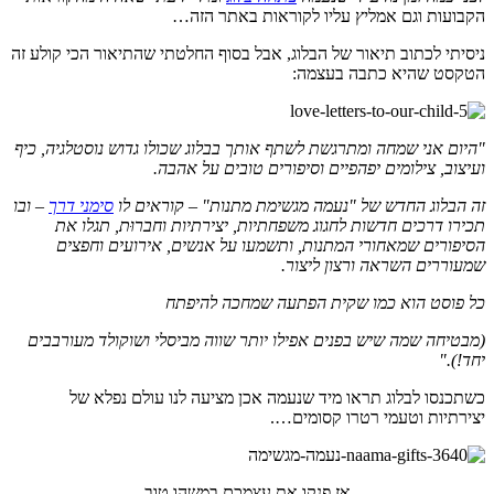
הקבועות וגם אמליץ עליו לקוראות באתר הזה…
ניסיתי לכתוב תיאור של הבלוג, אבל בסוף החלטתי שהתיאור הכי קולע זה
הטקסט שהיא כתבה בעצמה:
"היום אני שמחה ומתרגשת לשתף אותך בבלוג שכולו גדוש נוסטלגיה, כיף
ועיצוב, צילומים יפהפיים וסיפורים טובים על אהבה.
זה הבלוג החדש של "נעמה מגשימת מתנות" – קוראים לו
סימני דרך
– ובו
תכירו דרכים חדשות לחגוג משפחתיות, יצירתיות וחברוּת, תגלו את
הסיפורים שמאחורי המתנות, ותשמעו על אנשים, אירועים וחפצים
שמעוררים השראה ורצון ליצור.
כל פוסט הוא כמו שקית הפתעה שמחכה להיפתח
(מבטיחה שמה שיש בפנים אפילו יותר שווה מביסלי ושוקולד מעורבבים
יחד!)."
כשתכנסו לבלוג תראו מיד שנעמה אכן מציעה לנו עולם נפלא של
יצירתיות וטעמי רטרו קסומים….
אז פנקו את עצמכם במשהו טוב