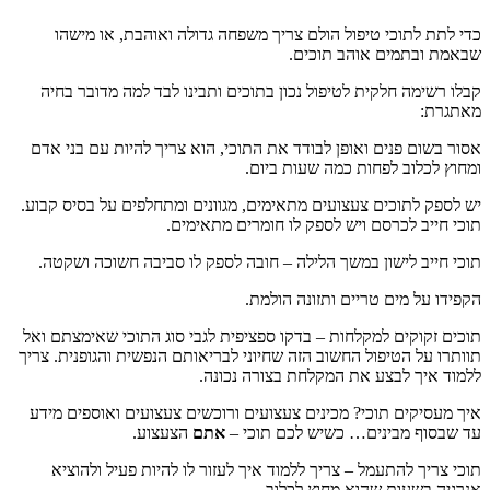
כדי לתת לתוכי טיפול הולם צריך משפחה גדולה ואוהבת, או מישהו
שבאמת ובתמים אוהב תוכים.
קבלו רשימה חלקית לטיפול נכון בתוכים ותבינו לבד למה מדובר בחיה
מאתגרת:
אסור בשום פנים ואופן לבודד את התוכי, הוא צריך להיות עם בני אדם
ומחוץ לכלוב לפחות כמה שעות ביום.
יש לספק לתוכים צעצועים מתאימים, מגוונים ומתחלפים על בסיס קבוע.
תוכי חייב לכרסם ויש לספק לו חומרים מתאימים.
תוכי חייב לישון במשך הלילה – חובה לספק לו סביבה חשוכה ושקטה.
הקפידו על מים טריים ותזונה הולמת.
תוכים זקוקים למקלחות – בדקו ספציפית לגבי סוג התוכי שאימצתם ואל
תוותרו על הטיפול החשוב הזה שחיוני לבריאותם הנפשית והגופנית. צריך
ללמוד איך לבצע את המקלחת בצורה נכונה.
איך מעסיקים תוכי? מכינים צעצועים ורוכשים צעצועים ואוספים מידע
עד שבסוף מבינים… כשיש לכם תוכי –
אתם
הצעצוע.
תוכי צריך להתעמל – צריך ללמוד איך לעזור לו להיות פעיל ולהוציא
אנרגיה בשעות שהוא מחוץ לכלוב.