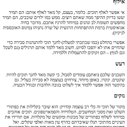
אילוף
אי אפשר לאלף תוכים. כלומר, בעצם, קל מאד לאלף אותם: הם תמיד
יעשו בדיוק ההיפך ממה שאתם רוצים. ממש כמו ילדים שובבים, הם תמיד
מחפשים תשומת לב ונהנים במיוחד להרגיז אתכם. מדובר בחיה
אגואיסטית ברמת ההתפתחות הרגשית של שרה נתניהו (מינוס האובססיה
לניקיון).
אפשרי בהחלט (כמו שכתבתי למעלה) לחנך תוכי להתנהגות סבירה כדי
שהחיים אתו לא יהפכו לסיוט. חשוב מאד ללמד אותם תרגילים (גם לשכל
וגם לגוף) – הם זקוקים להתעמלות וללמידה.
רעש
השכנים שלכם (ואתם) עומדים לסבול, כי קשה מאד לחנך תוכים להיות
שקטים. קקדו, באופן מיוחד, צורחים בעוצמה לא סבירה בעליל. גם
בהקשר הזה אפשר ללמוד איך לשלוט בגובה הלהבות ובגודל הבעיה.
נזקים
מקור של תוכי זה כלי רב עוצמה ומדויק: הוא שובר בקלילות את כפתורי
השלט ואת מסכי המחשבים, הטלוויזיה והסמארטפונים. תוכים אוהבים
במיוחד לשלוף כפתורים של מכונות ומקשים של מקלדות. אם תורידו את
העיניים מהתוכי תגלו שאיבדתם כהרף עין מאות ואלפי שקלים. ואל