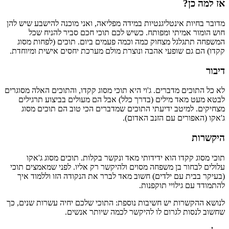
אז למה כן?
מדובר בחיות אינטליגנטיות במידה מפליאה, ואני מוכנה להישבע שיש להן
חוש הומור אמיתי ומפותח. כשיש לכם תוכי חכם סביר להניח שכל
המשפחה תתגלגל מצחוק כמה וכמה פעמים ביום. תוכים (לפחות מסוג
קקדו) הם גם שופעי אהבה ונוצרת מולם מערכת יחסים אישית ומיוחדת.
דיבור
לא כל התוכים מדברים. ג'וי היא תוכי מסוג קקדו, והתוכים האלה מסוגרים
לבטא מעט מאד מילים (בדרך כלל) אבל הם מעולים בביצוע תרגילים
מצחיקים. למיטב ידיעתי התוכים שמדברים הכי טוב הם תוכים מסוג
ג'אקו (האפורים עם הזנב האדום).
היקשרות
תוכי מסוג קקדו הוא ידידותי מאד ונקשר בקלות. תוכים מסוג ג'אקו
עלולים לבחור בן משפחה מסוים ולהיקשר רק אליו. לפני שמאמצים תוכי
(בעיקר בבית עם ילדים) חשוב מאד לברר את הנקודה הזו וללמוד איך
להתמודד עם גילויי תוקפנות.
לנושא ההקשרות יש חשיבות נוספת: התוכי שלכם יחיה עשרות שנים, כך
שחשוב לנסות לגרום לו להיקשר לכמה שיותר אנשים.