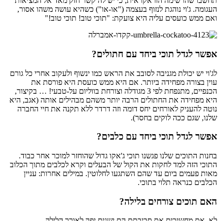
תחשבו שהרשימה הזו אקראית, כי יש לה קשר חזק מאד אל המציאות
העגומה. ג'וי נוהגת לנזוף בעצמה ("או-או") כשהיא עושה משהו אסור,
ואם ממש כועסים עליה היא צועקת: "תוכי טוב! תוכי טוב!"
אפשר לגדל תוכי ביחד עם חתולים?
לג'וי יש יכולת מגניבה לסובב את הראש כמו ינשוף ולעקוב אחרי כל גורם
עוין בצורה מפחידה ביותר. אם היא ממש כועסת היא פורסת את
הכנפיים, מתנפחת לפי 3 מגודלה וצורחת בווליום על-טבעי! … בקיצור,
היא מפחידה את החתולים הרבה יותר משהם מבהילים אותה (אגב, היא
נוטה להעניק לאורחים יחס דומה וזה דרדר ללא תקנה את חיי החברה
שלנו, שגם ככה לוקים בחסר).
אפשר לגדל תוכי ביחד עם כלבים?
בחנות התוכים שלנו פגשנו תוכי ג'אקו גדול שהוחזר למוכר אחר כבוד.
התוכי הזה למד לחקות את הקול של הבעלים וקרא לכלבים מתוך הכלוב
מאות פעמים ביום עד שהם השתגעו לחלוטין. במילים אחרות: עניין
הכלבים כנראה תלוי בתוכי.
האם תוכים צורחים בלילה?
לא. אם מחשיכים את סביבתם הם ישנים יפה לאורך הלילה.