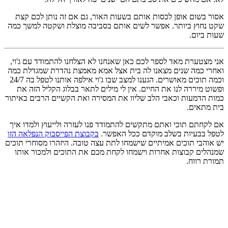
אסור בשום אופן לכסות אותם בשעות האור, גם אם זה נותן לכם קצת
שקט נחוץ ביותר. אפשר לשים אותם בסביבה מוצלת ושקטה למשך כמה
שעות ביום.
אני מצטערת מאד לספר לכם כאן שאנחנו לא הצלחנו להתמודד עם ג'וי,
ואחרי כמה שנים מצאנו לה בית אצל אמא מאמצת נהדרת שמגדלת כמה
וכמה תוכים מאושרים. הגענו למצב שבו ג'וי אילפה אותנו לטפל בה 24/7
ופשוט מיררה לנו את החיים. אין לי מילים לתאר בבלוג הקליל הזה את
כמות הדמעות וכאבי הלב שליוו את המסירה ואת הקשיים הרבים באיתור
בית מתאים.
אם לקחתם תוכי ואתם מתקשים להתמודד פנו לעזרה ולייעוץ ולמדו איך
לטפל בבעיות בשלב מוקדם ככל האפשר.
בקבוצת הפייסבוק הנפלאה הזו
יש אוהבי תוכים אמיתיים שישמחו לתת עצה טובה. היזהרו מסוחרי תוכים
שמנהלים קבוצות אחרות וישמחו לקחת מכם את התוכים ולמכור אותו
תמורת רווח.