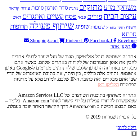
מתוקים
משחקי מדע
סדר וארגון
סוכות
עידוד קריאה
מתנות
עיצוב הבית
פסח
קשיים ואתגרים
פורים
פנאי
ראש
שיתוף פעולה
תרופות
שופינג
שבועות
השנה
ראשון באפריל
סבתא
Shopping-cart
Pinterest
Facebook-f
Envelope
תקנון אתר
אתר זה משתמש בגוגל אנליטיקס, מוצר של גוגל שעוזר לבעלי אתרים
להבין את אופן המעורבות של לקוחות באתרים שלהם. כאשר אתם
מבקרים באתר זה הדפדפן שלכם שולח נתונים מסוימים ל-Google באופן
אוטומטי. נתונים אלה כוללים, בין היתר, את כתובת האינטרנט של הדף
שבו אתם מבקרים ואת כתובת ה-IP שלכם. למידע מלא על מדיניות
הפרטיות
הקליקו כאן
.
אתר זה משתתף בתוכנית השותפים של Amazon Services LLC
שמאפשרת להרוויח עמלות על ידי קישור לאתר Amazon.com. כלומר –
באם תבוצע רכישה ב-Amazon.com דרך הקישור האתר יזוכה בעמלה.
© 2019 כל הזכויות שמורות
דילוג לתוכן
פתח
סרגל