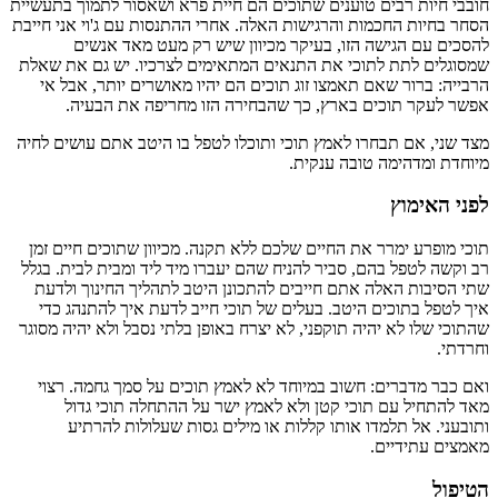
חובבי חיות רבים טוענים שתוכים הם חיית פרא ושאסור לתמוך בתעשיית
הסחר בחיות החכמות והרגישות האלה. אחרי ההתנסות עם ג'וי אני חייבת
להסכים עם הגישה הזו, בעיקר מכיוון שיש רק מעט מאד אנשים
שמסוגלים לתת לתוכי את התנאים המתאימים לצרכיו. יש גם את שאלת
הרבייה: ברור שאם תאמצו זוג תוכים הם יהיו מאושרים יותר, אבל אי
אפשר לעקר תוכים בארץ, כך שהבחירה הזו מחריפה את הבעיה.
מצד שני, אם תבחרו לאמץ תוכי ותוכלו לטפל בו היטב אתם עושים לחיה
מיוחדת ומדהימה טובה ענקית.
לפני האימוץ
תוכי מופרע ימרר את החיים שלכם ללא תקנה. מכיוון שתוכים חיים זמן
רב וקשה לטפל בהם, סביר להניח שהם יעברו מיד ליד ומבית לבית. בגלל
שתי הסיבות האלה אתם חייבים להתכונן היטב לתהליך החינוך ולדעת
איך לטפל בתוכים היטב. בעלים של תוכי חייב לדעת איך להתנהג כדי
שהתוכי שלו לא יהיה תוקפני, לא יצרח באופן בלתי נסבל ולא יהיה מסוגר
וחרדתי.
ואם כבר מדברים: חשוב במיוחד לא לאמץ תוכים על סמך גחמה. רצוי
מאד להתחיל עם תוכי קטן ולא לאמץ ישר על ההתחלה תוכי גדול
ותובעני. אל תלמדו אותו קללות או מילים גסות שעלולות להרתיע
מאמצים עתידיים.
הטיפול