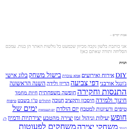
אבות יקרים –
אני כותבת בלשון נקבה מכיוון שכמעט כל גולשות האתר הן בנות. עמכם
הסליחה ותודה שאתם כאן!
תגיות
בישול משחק
DIY
אירוח ואירועים
בלוג אישי
אמא עובדת
דפי צביעה
השנה הראשונה
ג'ונגל אורבני
הריון ולידה
התנסות וחקירה
חופשה משפחתית
חיות מחמד
חינוך ולמידה
חיסכון ותקציב
חנוכה
ט"ו בשבט
טיפוח
חתולים
ימים של
יום הולדת
טיפים ורעיונות למטבח
יום העצמאות
חופש
יעילות וניהול זמן
יצירה מהטבע
יצירתיות ודמיון
ל"ג
משחקים לפעוטות
משחקי יצירה
בעומר