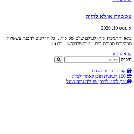
עששיות או לא להיות
אוגוסט 10, 2020
בואו ותתמכרו איתי לעולם שלם של אור… כל הדרכים להכנת עששיות
מרהיבות תוצרת בית. #ימיםשלחופש – יום 26.
קרא עוד »
חיפוש
קורס וורדפרס - חינם
100 רעיונות תוכן לאתר ולבלוג
צ'ק ליסט לתוכן שיעלה גבוה בגוגל