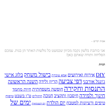
אבות יקרים –
אני כותבת בלשון נקבה מכיוון שכמעט כל גולשות האתר הן בנות. עמכם
הסליחה ותודה שאתם כאן!
תגיות
בישול משחק
DIY
אירוח ואירועים
בלוג אישי
אמא עובדת
דפי צביעה
השנה הראשונה
ג'ונגל אורבני
הריון ולידה
התנסות וחקירה
חופשה משפחתית
חיות מחמד
חינוך ולמידה
חיסכון ותקציב
חנוכה
ט"ו בשבט
טיפוח
חתולים
ימים של
יום הולדת
טיפים ורעיונות למטבח
יום העצמאות