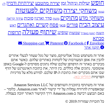
חופש
יעילות וניהול זמן
יצירה מהטבע
יצירתיות ודמיון
ל"ג
משחקים לפעוטות
משחקי יצירה
בעומר
מתוקים
משחקי מדע
סדר וארגון
סוכות
עידוד קריאה
מתנות
עיצוב הבית
פסח
קשיים ואתגרים
פורים
פנאי
ראש
שיתוף פעולה
תרופות
שופינג
שבועות
השנה
ראשון באפריל
סבתא
Shopping-cart
Pinterest
Facebook-f
Envelope
תקנון אתר
אתר זה משתמש בגוגל אנליטיקס, מוצר של גוגל שעוזר לבעלי אתרים
להבין את אופן המעורבות של לקוחות באתרים שלהם. כאשר אתם
מבקרים באתר זה הדפדפן שלכם שולח נתונים מסוימים ל-Google באופן
אוטומטי. נתונים אלה כוללים, בין היתר, את כתובת האינטרנט של הדף
שבו אתם מבקרים ואת כתובת ה-IP שלכם. למידע מלא על מדיניות
הפרטיות
הקליקו כאן
.
אתר זה משתתף בתוכנית השותפים של Amazon Services LLC
שמאפשרת להרוויח עמלות על ידי קישור לאתר Amazon.com. כלומר –
באם תבוצע רכישה ב-Amazon.com דרך הקישור האתר יזוכה בעמלה.
© 2019 כל הזכויות שמורות