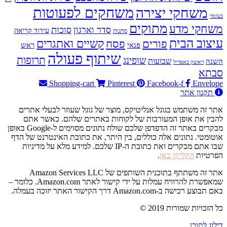
משחקים לפעוטות
משחקי יצירה
בעומר
מתוקים
משחקי מדע
סדר וארגון
סוכות
עידוד קריאה
מתנות
עיצוב הבית
פסח
קשיים ואתגרים
פורים
פנאי
ראש
שיתוף פעולה
תרופות
שופינג
שבועות
השנה
ראשון באפריל
סבתא
Shopping-cart
Pinterest
Facebook-f
Envelope
תקנון אתר
אתר זה משתמש בגוגל אנליטיקס, מוצר של גוגל שעוזר לבעלי אתרים
להבין את אופן המעורבות של לקוחות באתרים שלהם. כאשר אתם
מבקרים באתר זה הדפדפן שלכם שולח נתונים מסוימים ל-Google באופן
אוטומטי. נתונים אלה כוללים, בין היתר, את כתובת האינטרנט של הדף
שבו אתם מבקרים ואת כתובת ה-IP שלכם. למידע מלא על מדיניות
הפרטיות
הקליקו כאן
.
אתר זה משתתף בתוכנית השותפים של Amazon Services LLC
שמאפשרת להרוויח עמלות על ידי קישור לאתר Amazon.com. כלומר –
באם תבוצע רכישה ב-Amazon.com דרך הקישור האתר יזוכה בעמלה.
© 2019 כל הזכויות שמורות
דילוג לתוכן