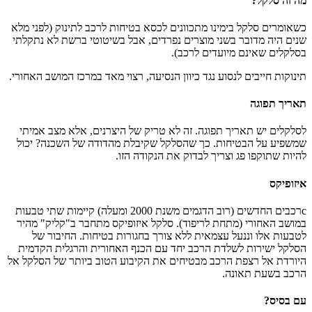
מה זה סלקל?
כשאומרים סלקל בימינו מתכוונים לכסא בטיחות לרכב לתינוק (לפני מלא
שנים היה מדובר בשני מוצרים נפרדים, אבל בשיטוטי ברשת לא נתקלתי
בסלקלים שאינם מיועדים לרכב).
תינוקות חייבים לנסוע נגד כיוון הנסיעה, רצוי מאד במרכז המושב האחורי.
תאריך תפוגה
לסלקלים יש תאריך תפוגה. זה לא טריק של היצרנים, אלא מצב אמיתי
שמשפיע על הבטיחות. כך שהסלקל שקיבלת מהדודה של השכנה? יכול
להיות שתוקפו פג וצריך לבדוק את הנקודה הזו.
איזופיקס
cרכבים החדשים (רוב הדגמים משנת 2000 ומעלה) קיימות שתי טבעות
במושב האחורי (מתחת לריפוד). סלקל איזופיקס מתחבר ב"קליק" מהיר
לטבעות אלו וננעל עצמאית ללא צורך בחגורות בטיחות. החיבור של
הסלקל ישירות לשלדת הרכב יחד עם הכנף האחורית והרגלית הקדמית
היורדת אל רצפת הרכב מבטיחים את הקיבוע הטוב ביותר של הסלקל אל
הרכב בשעת תאונה.
עם בסיס?