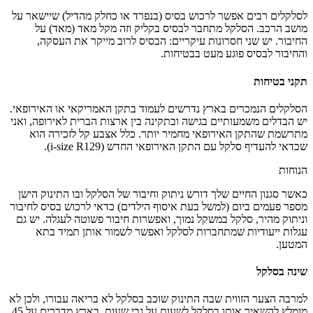
לסלקלים רבים אפשר לרכוש בסיס (בנפרד או כחלק מהדיל) שיישאר על
מושב הרכב. הסלקל מתחבר לבסיס בקליק וזה מקל מאד (מאד) על
החיבור. יש שני חסרונות עיקריים: הבסיס לרוב מייקר את העסקה,
והחיבור לבסיס פוגע מעט בבטיחות.
תקני בטיחות
הסלקלים הנמכרים בארץ נדרשים לעמוד בתקן האמריקאי או האירופאי.
יש הבדלים משמעותיים בגישה ובתקינה בין ארצות הברית לאירופה, ואני
מתרשמת שהתקן האירופאי מחמיר יותר. כלל אצבע קל לזכירה הוא
שכדאי להעדיף סלקל עם התקן האירופאי החדש (i-size R129).
הנוחות
כאשר סגנון החיים שלך דורש ניתוק וחיבור של הסלקל ובו התינוק הישן
מספר פעמים ביום (למשל בעת איסוף הילדים) כדאי לרכוש בסיס לחיבור
וניתוק מהיר, סלקל במשקל נמוך, ואפשרות חיבור פשוטה לעגלה. יש גם
עגלות ייעודיות שמתחברות לסלקל ואפשר לשמור אותן תמיד בתא
המטען.
שינה בסלקל
למרבה הצער הזווית שבה התינוק שוכב בסלקל לא בריאה עבורו, ולכן לא
מומלץ להשאיר אותו בסלקל לשעות על גבי שעות. בארץ מדברים על 45