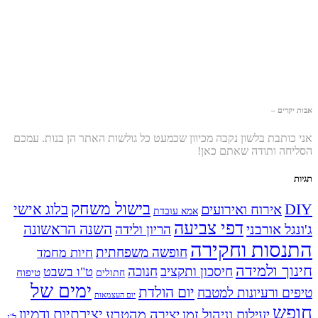
אבות יקרים –
אני כותבת בלשון נקבה מכיוון שכמעט כל גולשות האתר הן בנות. עמכם
הסליחה ותודה שאתם כאן!
תגיות
בישול משחק
DIY
אירוח ואירועים
בלוג אישי
אמא עובדת
דפי צביעה
השנה הראשונה
ג'ונגל אורבני
הריון ולידה
התנסות וחקירה
חופשה משפחתית
חיות מחמד
חינוך ולמידה
חיסכון ותקציב
חנוכה
ט"ו בשבט
טיפוח
חתולים
ימים של
יום הולדת
טיפים ורעיונות למטבח
יום העצמאות
חופש
יעילות וניהול זמן
יצירה מהטבע
יצירתיות ודמיון
ל"ג