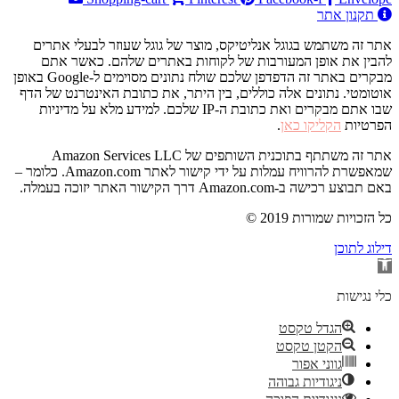
תקנון אתר
אתר זה משתמש בגוגל אנליטיקס, מוצר של גוגל שעוזר לבעלי אתרים
להבין את אופן המעורבות של לקוחות באתרים שלהם. כאשר אתם
מבקרים באתר זה הדפדפן שלכם שולח נתונים מסוימים ל-Google באופן
אוטומטי. נתונים אלה כוללים, בין היתר, את כתובת האינטרנט של הדף
שבו אתם מבקרים ואת כתובת ה-IP שלכם. למידע מלא על מדיניות
הפרטיות
הקליקו כאן
.
אתר זה משתתף בתוכנית השותפים של Amazon Services LLC
שמאפשרת להרוויח עמלות על ידי קישור לאתר Amazon.com. כלומר –
באם תבוצע רכישה ב-Amazon.com דרך הקישור האתר יזוכה בעמלה.
© 2019 כל הזכויות שמורות
דילוג לתוכן
פתח
סרגל
נגישות
כלי נגישות
הגדל טקסט
הקטן טקסט
גווני אפור
ניגודיות גבוהה