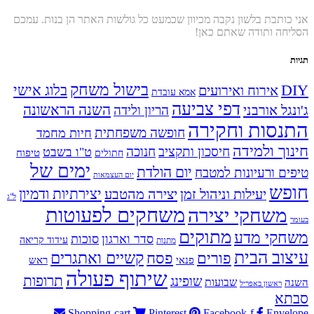
אני כותבת בלשון נקבה מכיוון שכמעט כל גולשות האתר הן בנות. עמכם
הסליחה ותודה שאתם כאן!
תגיות
בישול משחק
DIY
אירוח ואירועים
בלוג אישי
אמא עובדת
דפי צביעה
השנה הראשונה
ג'ונגל אורבני
הריון ולידה
התנסות וחקירה
חופשה משפחתית
חיות מחמד
חינוך ולמידה
חיסכון ותקציב
חנוכה
ט"ו בשבט
טיפוח
חתולים
ימים של
יום הולדת
טיפים ורעיונות למטבח
יום העצמאות
חופש
יעילות וניהול זמן
יצירה מהטבע
יצירתיות ודמיון
ל"ג
משחקים לפעוטות
משחקי יצירה
בעומר
מתוקים
משחקי מדע
סדר וארגון
סוכות
עידוד קריאה
מתנות
עיצוב הבית
פסח
קשיים ואתגרים
פורים
פנאי
ראש
שיתוף פעולה
תרופות
שופינג
שבועות
השנה
ראשון באפריל
סבתא
Shopping-cart
Pinterest
Facebook-f
Envelope