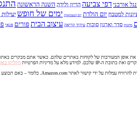
התנס
דפי צביעה
השנה הראשונה
נגל אורבני
הריון ולידה
ימים של חופש
יום הולדת
יעילות ו
יונות למטבח
יום העצמאות
עיצוב הבית
פס
פורים
סדר וארגון
סוכות
פנאי
עידוד קריאה
מתנות
דע מלא על מדיניות הפרטיות
הקליקו כאן