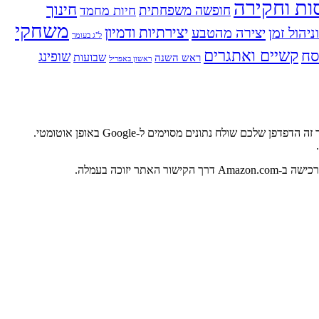
ות וחקירה
חינוך
חופשה משפחתית
חיות מחמד
משחקי
ניהול זמן
יצירה מהטבע
יצירתיות ודמיון
ל"ג בעומר
ח
קשיים ואתגרים
שופינג
שבועות
ראש השנה
ראשון באפריל
אתר זה משתמש בגוגל אנליטיקס, מוצר של גוגל שעוזר לבעלי אתרים להבין את אופן המעורבות של לקוחות באתרים שלהם. כאשר אתם מבקרים באתר זה הדפדפן שלכם שולח נתונים מסוימים ל-Google באופן אוטומטי.
.