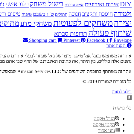
בישול משחק
DIY
אירוח ואירועים
בלוג אישי
ג'ו
אמא עובדת
ולמידה
חיסכון ותקציב
חנוכה
טיפים ורע
ט"ו בשבט
טיפוח
חתולים
משחקים לפעוטות
יצירה
מתוקים
משחקי מדע
שיתוף פעולה
תרופות סבתא
Shopping-cart
Pinterest
Facebook-f
Envelope
תקנון אתר
נתונים אלה כוללים, בין היתר, את כתובת האינטרנט של הדף שבו אתם מבקרים ואת כתובת ה-IP שלכם. למי
אתר זה משתתף בתוכנית השותפים של Amazon Services LLC שמאפשרת להרוויח עמלות על ידי קישור לאתר Amazon.com. כלומר – באם תבוצע רכישה ב-Amazon.com דרך הקישור האתר יזוכה בעמלה.
© 2019 כל הזכויות שמורות
דילוג לתוכן
פתח
סרגל
נגישות
כלי נגישות
הגדל טקסט
הקטן טקסט
גווני אפור