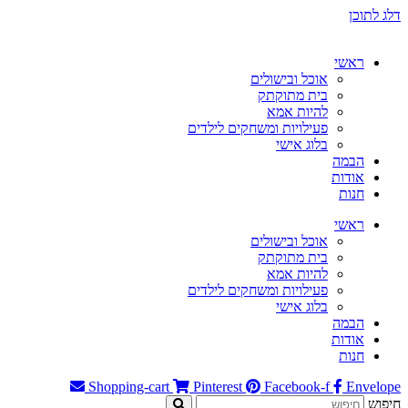
דלג לתוכן
ראשי
אוכל ובישולים
בית מתוקתק
להיות אמא
פעילויות ומשחקים לילדים
בלוג אישי
הבמה
אודות
חנות
ראשי
אוכל ובישולים
בית מתוקתק
להיות אמא
פעילויות ומשחקים לילדים
בלוג אישי
הבמה
אודות
חנות
Shopping-cart
Pinterest
Facebook-f
Envelope
חיפוש