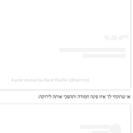
A post shared by Karst Rauhé (@karrrrst)
או שתקחי לך איזו פינה חמודה ותהפכי אותה לירוקה: