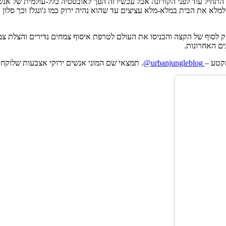
ה התחיל עוד לפני הקורונה אבל עכשיו זה הפך לאובססיה כלל-עולמית של אנ
מלא את הבית במלא-מלא עציצים עד שהוא נהיה ירוק כמו ג'ונגל! וכך סלון 
 לסוף של הקצה והכניסו את העולם לטרפת איסוף צמחים נדירים והצלת צמחי
ים האחרונות.
קטע –
urbanjungleblog@
. תמצאי שם המוני אנשים ירוקי אצבעות שלוק