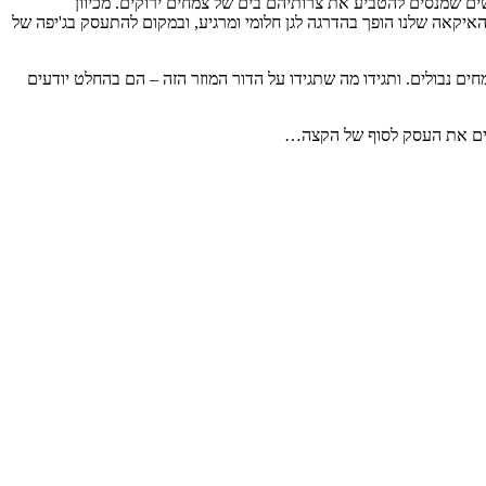
שים שמנסים להטביע את צרותיהם בים של צמחים ירוקים. מכיוון
האיקאה שלנו הופך בהדרגה לגן חלומי ומרגיע, ובמקום להתעסק בג'יפה של
ם נבולים. ותגידו מה שתגידו על הדור המוזר הזה – הם בהחלט יודעים
חים את העסק לסוף של הקצה…