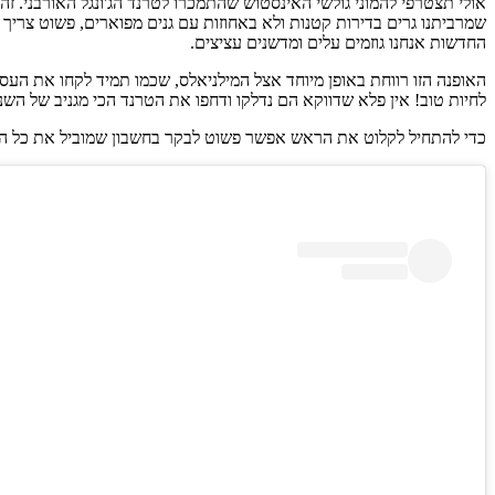
אולי תצטרפי להמוני גולשי האינסטוש שהתמכרו לטרנד הג'ונגל האורבני. ז
שמרביתנו גרים בדירות קטנות ולא באחוזות עם גנים מפוארים, פשוט צריך ל
החדשות אנחנו גוזמים עלים ומדשנים עציצים.
האופנה הזו רווחת באופן מיוחד אצל המילניאלס, שכמו תמיד לקחו את העסק
לחיות טוב! אין פלא שדווקא הם נדלקו ודחפו את הטרנד הכי מגניב של השנ
כדי להתחיל לקלוט את הראש אפשר פשוט לבקר בחשבון שמוביל את כל ה