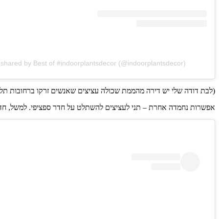
 shared by Best of #indoorplantsdecor (@indoorplantsdecor)
(לבת דודה שלי יש דירה מהממת שכולה עציצים שאנשים זרקו ברחובות ת
אפשרות נחמדה אחרת – תני לעציצים להשתלט על חדר ספציפי. למשל, חד