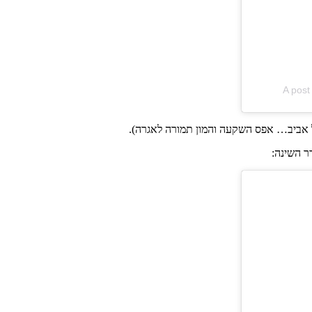
A post
ל אביב… אפס השקעה והמון תמורה לאגרה).
ר השינה: