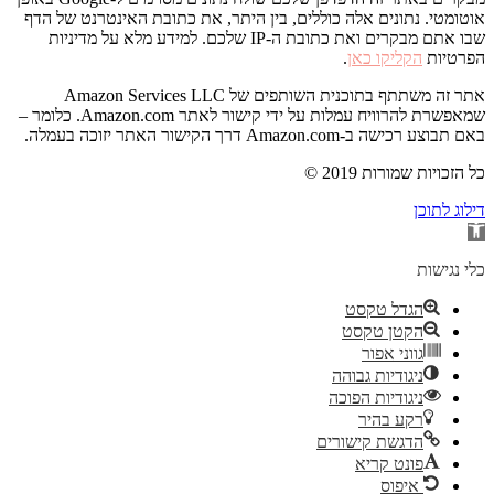
אוטומטי. נתונים אלה כוללים, בין היתר, את כתובת האינטרנט של הדף
שבו אתם מבקרים ואת כתובת ה-IP שלכם. למידע מלא על מדיניות
הפרטיות
הקליקו כאן
.
אתר זה משתתף בתוכנית השותפים של Amazon Services LLC
שמאפשרת להרוויח עמלות על ידי קישור לאתר Amazon.com. כלומר –
באם תבוצע רכישה ב-Amazon.com דרך הקישור האתר יזוכה בעמלה.
© 2019 כל הזכויות שמורות
דילוג לתוכן
פתח
סרגל
נגישות
כלי נגישות
הגדל טקסט
הקטן טקסט
גווני אפור
ניגודיות גבוהה
ניגודיות הפוכה
רקע בהיר
הדגשת קישורים
פונט קריא
איפוס