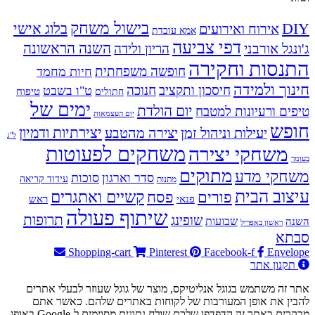
בישול משחק
DIY
אירוח ואירועים
בלוג אישי
אמא עובדת
דפי צביעה
השנה הראשונה
ג'ונגל אורבני
הריון ולידה
התנסות וחקירה
חופשה משפחתית
חיות מחמד
חינוך ולמידה
חיסכון ותקציב
חנוכה
ט"ו בשבט
טיפוח
חתולים
ימים של
יום הולדת
טיפים ורעיונות למטבח
יום העצמאות
חופש
יעילות וניהול זמן
יצירה מהטבע
יצירתיות ודמיון
ל"ג
משחקים לפעוטות
משחקי יצירה
בעומר
מתוקים
משחקי מדע
סדר וארגון
סוכות
עידוד קריאה
מתנות
עיצוב הבית
פסח
קשיים ואתגרים
פורים
פנאי
ראש
שיתוף פעולה
תרופות
שופינג
שבועות
השנה
ראשון באפריל
סבתא
Shopping-cart
Pinterest
Facebook-f
Envelope
תקנון אתר
אתר זה משתמש בגוגל אנליטיקס, מוצר של גוגל שעוזר לבעלי אתרים
להבין את אופן המעורבות של לקוחות באתרים שלהם. כאשר אתם
מבקרים באתר זה הדפדפן שלכם שולח נתונים מסוימים ל-Google באופן