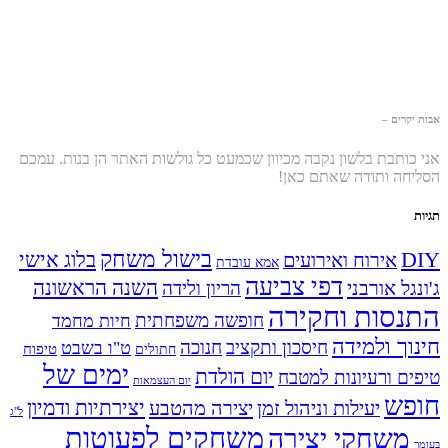
אבות יקרים –
אני כותבת בלשון נקבה מכיוון שכמעט כל גולשות האתר הן בנות. עמכם
הסליחה ותודה שאתם כאן!
תגיות
בישול משחק
DIY
אירוח ואירועים
בלוג אישי
אמא עובדת
דפי צביעה
השנה הראשונה
ג'ונגל אורבני
הריון ולידה
התנסות וחקירה
חופשה משפחתית
חיות מחמד
חינוך ולמידה
חיסכון ותקציב
חנוכה
ט"ו בשבט
טיפוח
חתולים
ימים של
יום הולדת
טיפים ורעיונות למטבח
יום העצמאות
חופש
יעילות וניהול זמן
יצירה מהטבע
יצירתיות ודמיון
ל"ג
משחקים לפעוטות
משחקי יצירה
בעומר