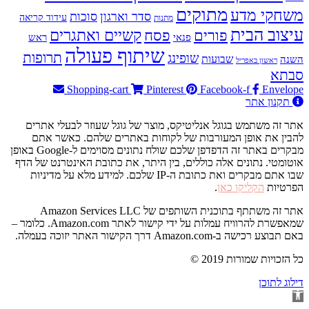
מתוקים
משחקי מדע
סדר וארגון
סוכות
עידוד קריאה
מתנות
עיצוב הבית
פסח
קשיים ואתגרים
פורים
פנאי
ראש
שיתוף פעולה
תרופות
שופינג
שבועות
השנה
ראשון באפריל
סבתא
Shopping-cart
Pinterest
Facebook-f
Envelope
תקנון אתר
אתר זה משתמש בגוגל אנליטיקס, מוצר של גוגל שעוזר לבעלי אתרים
להבין את אופן המעורבות של לקוחות באתרים שלהם. כאשר אתם
מבקרים באתר זה הדפדפן שלכם שולח נתונים מסוימים ל-Google באופן
אוטומטי. נתונים אלה כוללים, בין היתר, את כתובת האינטרנט של הדף
שבו אתם מבקרים ואת כתובת ה-IP שלכם. למידע מלא על מדיניות
הפרטיות
הקליקו כאן
.
אתר זה משתתף בתוכנית השותפים של Amazon Services LLC
שמאפשרת להרוויח עמלות על ידי קישור לאתר Amazon.com. כלומר –
באם תבוצע רכישה ב-Amazon.com דרך הקישור האתר יזוכה בעמלה.
© 2019 כל הזכויות שמורות
דילוג לתוכן
פתח
סרגל