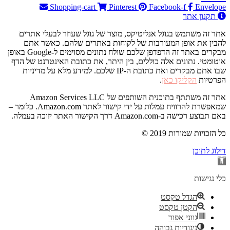
Shopping-cart
Pinterest
Facebook-f
Envelope
תקנון אתר
אתר זה משתמש בגוגל אנליטיקס, מוצר של גוגל שעוזר לבעלי אתרים
להבין את אופן המעורבות של לקוחות באתרים שלהם. כאשר אתם
מבקרים באתר זה הדפדפן שלכם שולח נתונים מסוימים ל-Google באופן
אוטומטי. נתונים אלה כוללים, בין היתר, את כתובת האינטרנט של הדף
שבו אתם מבקרים ואת כתובת ה-IP שלכם. למידע מלא על מדיניות
הפרטיות
הקליקו כאן
.
אתר זה משתתף בתוכנית השותפים של Amazon Services LLC
שמאפשרת להרוויח עמלות על ידי קישור לאתר Amazon.com. כלומר –
באם תבוצע רכישה ב-Amazon.com דרך הקישור האתר יזוכה בעמלה.
© 2019 כל הזכויות שמורות
דילוג לתוכן
פתח
סרגל
נגישות
כלי נגישות
הגדל טקסט
הקטן טקסט
גווני אפור
ניגודיות גבוהה