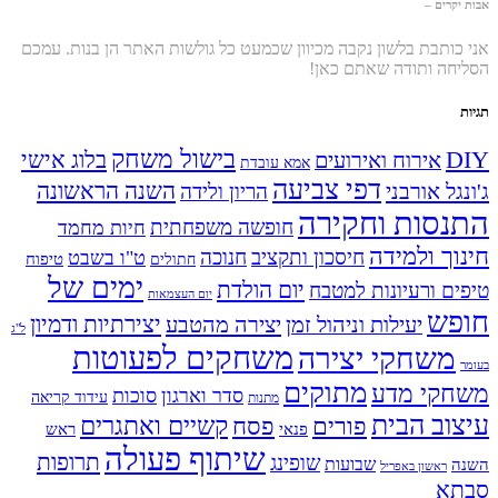
אבות יקרים –
אני כותבת בלשון נקבה מכיוון שכמעט כל גולשות האתר הן בנות. עמכם
הסליחה ותודה שאתם כאן!
תגיות
בישול משחק
DIY
אירוח ואירועים
בלוג אישי
אמא עובדת
דפי צביעה
השנה הראשונה
ג'ונגל אורבני
הריון ולידה
התנסות וחקירה
חופשה משפחתית
חיות מחמד
חינוך ולמידה
חיסכון ותקציב
חנוכה
ט"ו בשבט
טיפוח
חתולים
ימים של
יום הולדת
טיפים ורעיונות למטבח
יום העצמאות
חופש
יעילות וניהול זמן
יצירה מהטבע
יצירתיות ודמיון
ל"ג
משחקים לפעוטות
משחקי יצירה
בעומר
מתוקים
משחקי מדע
סדר וארגון
סוכות
עידוד קריאה
מתנות
עיצוב הבית
פסח
קשיים ואתגרים
פורים
פנאי
ראש
שיתוף פעולה
תרופות
שופינג
שבועות
השנה
ראשון באפריל
סבתא