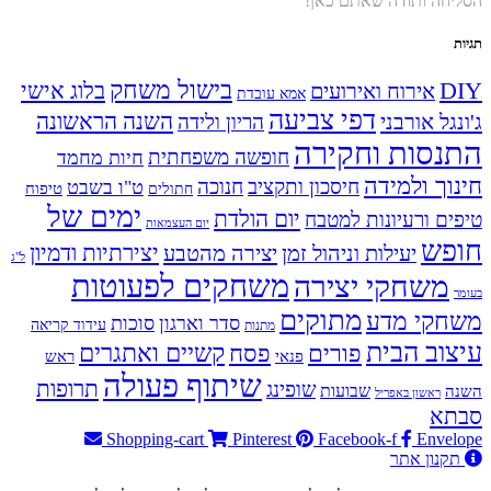
הסליחה ותודה שאתם כאן!
תגיות
בישול משחק
DIY
אירוח ואירועים
בלוג אישי
אמא עובדת
דפי צביעה
השנה הראשונה
ג'ונגל אורבני
הריון ולידה
התנסות וחקירה
חופשה משפחתית
חיות מחמד
חינוך ולמידה
חיסכון ותקציב
חנוכה
ט"ו בשבט
טיפוח
חתולים
ימים של
יום הולדת
טיפים ורעיונות למטבח
יום העצמאות
חופש
יעילות וניהול זמן
יצירה מהטבע
יצירתיות ודמיון
ל"ג
משחקים לפעוטות
משחקי יצירה
בעומר
מתוקים
משחקי מדע
סדר וארגון
סוכות
עידוד קריאה
מתנות
עיצוב הבית
פסח
קשיים ואתגרים
פורים
פנאי
ראש
שיתוף פעולה
תרופות
שופינג
שבועות
השנה
ראשון באפריל
סבתא
Shopping-cart
Pinterest
Facebook-f
Envelope
תקנון אתר