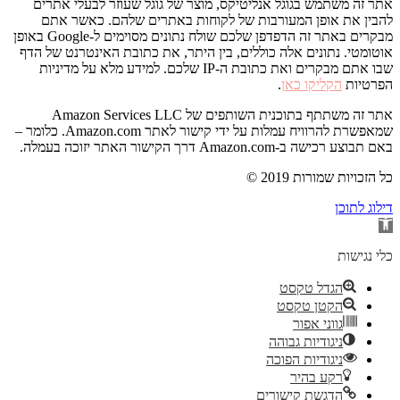
אתר זה משתמש בגוגל אנליטיקס, מוצר של גוגל שעוזר לבעלי אתרים
להבין את אופן המעורבות של לקוחות באתרים שלהם. כאשר אתם
מבקרים באתר זה הדפדפן שלכם שולח נתונים מסוימים ל-Google באופן
אוטומטי. נתונים אלה כוללים, בין היתר, את כתובת האינטרנט של הדף
שבו אתם מבקרים ואת כתובת ה-IP שלכם. למידע מלא על מדיניות
הפרטיות
הקליקו כאן
.
אתר זה משתתף בתוכנית השותפים של Amazon Services LLC
שמאפשרת להרוויח עמלות על ידי קישור לאתר Amazon.com. כלומר –
באם תבוצע רכישה ב-Amazon.com דרך הקישור האתר יזוכה בעמלה.
© 2019 כל הזכויות שמורות
דילוג לתוכן
פתח
סרגל
נגישות
כלי נגישות
הגדל טקסט
הקטן טקסט
גווני אפור
ניגודיות גבוהה
ניגודיות הפוכה
רקע בהיר
הדגשת קישורים