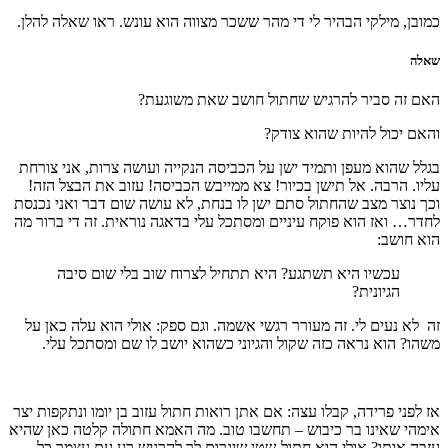
כמובן, מילקי הבהיר לי די מהר ששכר מצווה הוא עונש. ראו שאלה להלן.
שאלה
האם זה סביר להרגיש שחתול חושב שאת משוגעת?
והאם יכול להיות שהוא צודק?
בגלל שהוא מעפן ותמיד ישן על הכביסה הנקייה ועושה צרות, אני צורחת
עליו. הרבה. אל תישן בכיור! צא ממייבש הכביסה! עזוב את הבצל הזה!
וכך נוצר מצב שהחתול סתם ישן לו בנחת, לא עושה שום דבר ואני נכנסת
לחדר… ואז הוא פוקח עיניים ומסתכל עלי בדאגה נוראית. זה די ברור מה
הוא חושב:
עכשיו היא תשתגע? היא תתחיל לצרוח שוב בלי שום סיבה
הגיונית?
זה לא נעים לי. זה מעורר רגשי אשמה. וגם ספק: אולי הוא עלה כאן על
משהו? הוא נראה כזה שקול והגיוני כשהוא יושב לו שם ומסתכל עלי.
אז לפני פרידה, קבלו עצה: אם אתן רואות חתול עזוב בן יומו ונתקפות יצר
אימהי שאינו בר כיבוש – תחשבו טוב. מה האמא חתולה קלטה כאן שהיא
עזבה אותו? אולי הוא חתול-שטן שיגרום לך להרגיש רע עם עצמך כל