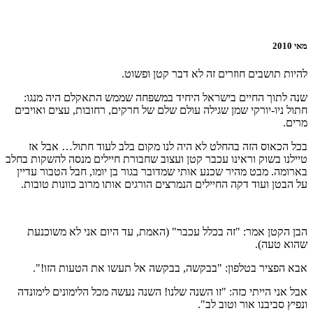
מאי 2010
להיות תושבים חוזרים זה לא דבר קטן ופשוט.
שנה לתוך החיים בישראל היחיד במשפחה שממש התאקלם היה מנגו:
חתול ניו-יורקי שמן שגילה עולם שלם של חרקים, רחובות, עצים ואויבים
מרים.
בכל הכאוס הזה בהחלט לא היה לנו מקום בלב לעוד חתול… אבל אז
טיילנו בשוק וראינו עכבר קטן ועצוב שחבורת חיילים מנסה להשקות בחלב
בארומה. מבט מהיר שכנע אותי שמדובר בגור בן יומו, חבל הטבור עדיין
על הבטן ועוד דקה החיילים הנמרצים הורגים אותו מרוב כוונות טובות.
הבן הקטן אמר: "זה בכלל עכבר" (האמת, עד היום אני לא משוכנעת
שהוא טעה).
אבא הפציר בטלפון: "בבקשה, בבקשה אל תעשו את הטעות הזו!".
אבל אני הייתי כזה: "זו השנה שלנו! השנה נעשה מכל הלימונים לימונדה
ונפיץ סביבנו אור וטוב לב".