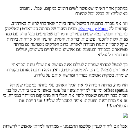
במתכון אחד ראיתי שאפשר לשים חומוס במקום. אבל… חומוס
באיטליה? זה בכלל יכול להיות?
ואז אני נזכרת בתכנית הבישול שווה ביותר שאהבתי לראות בארה"ב.
קוראים לה
Everyday Food
, מבית היוצר של מרתה סטיוארט (האלילה).
בתכנית תפגשו כמה שפים צעירים וחמודים שמופיעים בכל פרק עם כמה
מנות קלות להכנה, פשוטות ובריאות יחסית. הרעיון הוא ארוחות ביתיות
שקל להכין ונותנות תמורה לאגרה. ברוב הפרקים מפציעה גם מרתה
סטיוארט בכבודה ובעצמה עם איזשהו טיפ לחיים פשוטים, יעילים
ומסוגננים להפליא.
כך למשל למדתי שמרתה לעולם אינה מגישה את שולי עוגת הבראוני
לאורחים (למה? כי הם לא מספיק יפים, דא). היא חותכת אותם בקפידה,
שומרת בשקית אטומה בפריזר ומגישה אותם על גלידה.
חוץ מזה, מרתה הכירה לי את הכלי האהוב עלי ביותר במטבח שנקרא
offset spatula ומיועד למריחת ציפוי על עוגה באופן מיטבי ביותר. כל בני
הבית כבר יודעים שאסור להזיז את הכלי הזה מהמקום המיוחד במגירה, כי
אז אני מתחרפנת וצועקת: איפה הספצ'ולה שלי!!! אני חייבת את
הספצ'ולה!!!
אבל אם לחזור לעניין שלשמו התכנסנו – ממרתה למדתי שאפשר להשרות