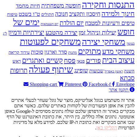
התנסות וחקירה
חופשה משפחתית
חיות מחמד
חינוך ולמידה
חיסכון ותקציב
חנוכה
ט"ו בשבט
טיפוח
חתולים
ימים של
יום הולדת
טיפים ורעיונות למטבח
יום העצמאות
חופש
יעילות וניהול זמן
יצירה מהטבע
יצירתיות ודמיון
ל"ג
משחקים לפעוטות
משחקי יצירה
בעומר
מתוקים
משחקי מדע
סדר וארגון
סוכות
עידוד קריאה
מתנות
עיצוב הבית
פסח
קשיים ואתגרים
פורים
פנאי
ראש
שיתוף פעולה
תרופות
שופינג
שבועות
השנה
ראשון באפריל
סבתא
Shopping-cart
Pinterest
Facebook-f
Envelope
תקנון אתר
אתר זה משתמש בגוגל אנליטיקס, מוצר של גוגל שעוזר לבעלי אתרים
להבין את אופן המעורבות של לקוחות באתרים שלהם. כאשר אתם
מבקרים באתר זה הדפדפן שלכם שולח נתונים מסוימים ל-Google באופן
אוטומטי. נתונים אלה כוללים, בין היתר, את כתובת האינטרנט של הדף
שבו אתם מבקרים ואת כתובת ה-IP שלכם. למידע מלא על מדיניות
הפרטיות
הקליקו כאן
.