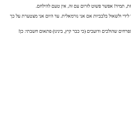
, תמיד! אפשר פשוט לזרום עם זה, אין טעם להילחם.
לידי ולשאול בלבביות אם אני נורמאלית. עד היום אני מצטערת על כך
חים שהולכים ודועכים (כי כבר קיץ, בינינו) פתאום חשבתי: כן!