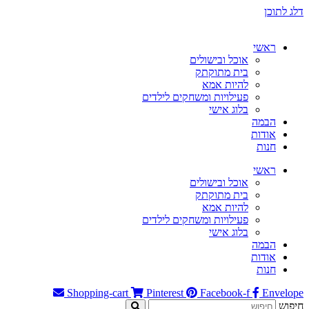
דלג לתוכן
ראשי
אוכל ובישולים
בית מתוקתק
להיות אמא
פעילויות ומשחקים לילדים
בלוג אישי
הבמה
אודות
חנות
ראשי
אוכל ובישולים
בית מתוקתק
להיות אמא
פעילויות ומשחקים לילדים
בלוג אישי
הבמה
אודות
חנות
Shopping-cart
Pinterest
Facebook-f
Envelope
חיפוש