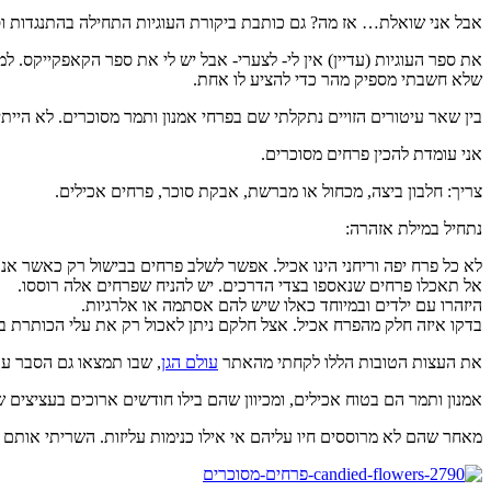
אבל אני שואלת… אז מה? גם כותבת ביקורת העוגיות התחילה בהתנגדות וס
את ספר העוגיות (עדיין) אין לי- לצערי- אבל יש לי את ספר הקאפקייקס. 
שלא חשבתי מספיק מהר כדי להציע לו אחת.
בין שאר עיטורים הזויים נתקלתי שם בפרחי אמנון ותמר מסוכרים. לא הייתי
אני עומדת להכין פרחים מסוכרים.
צריך: חלבון ביצה, מכחול או מברשת, אבקת סוכר, פרחים אכילים.
נתחיל במילת אזהרה:
לא כל פרח יפה וריחני הינו אכיל. אפשר לשלב פרחים בבישול רק כאשר אנו
אל תאכלו פרחים שנאספו בצדי הדרכים. יש להניח שפרחים אלה רוססו.
היזהרו עם ילדים ובמיוחד כאלו שיש להם אסתמה או אלרגיות.
בדקו איזה חלק מהפרח אכיל. אצל חלקם ניתן לאכול רק את עלי הכותרת בע
את העצות הטובות הללו לקחתי מהאתר
עולם הגן
, שבו תמצאו גם הסבר עם
אמנון ותמר הם בטוח אכילים, ומכיוון שהם בילו חודשים ארוכים בעציצים ש
מאחר שהם לא מרוססים חיו עליהם אי אילו כנימות עליזות. השריתי אותם 