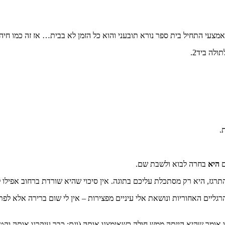
אמצעי התחיל בית ספר נורא תובעני והוא כל הזמן לא בבית… אז זה כמו חיה 
לה ביד2.
.
ם
היא
בחרה לבוא ולשבת שם.
תרגז, היא רק מסתכלת עליכם בתוגה. אין סיכוי שהיא שורדת ברחוב אפילו 
ליים האחוריות ונושאת אלי עיניים מפצירות – אין לי שום ברירה אלא לפתו
ו אומר שהיא הייתה ממש חולה כשאימצנו אותה (וגם: כבר עיקרנו אותה וק