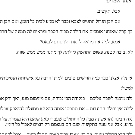
ואנחנו אומרים:
אבל, תקשיב.
אם הבן הגדול התגייס לצבא וכבר לא מגיע לבית כל הזמן, ואם הבן ה
כך קרה שאנחנו אוספים את הילדה מבית הספר ומראים לה תמונה של חתלתו
אמא, למה את מראה לי את זה? סתם לבאס?
לא, בובה קטנה. פשוט התחשק לי לתת לך מתנה ממש ממש שווה.
אז נלה אצלנו כבר כמה חודשים טובים ולמדנו הרבה על אישיותה הנסיכותית
למשל:
נלה מוכנה לשבת עליכם – בנקודה הכי גבוהה, עם מינימום מגע, ואך ורק א
לנלה אין יכולת התנגדות – אם תתפסו אותה היא לא מסוגלת להיאבק או לה
נלה הבינה (הראשונה מבין כל החתולים שעברו כאן) שאם היא נעמדת על הרג
גרוע, אבל אני עונה בתקיפות שגם הם בעצמם רק רוצים לאכול כל הזמן.
נלה היא חתולה גזעית, וזה רע מאד! צריך לאמץ חתולי רחוב… אבל להגנתנ