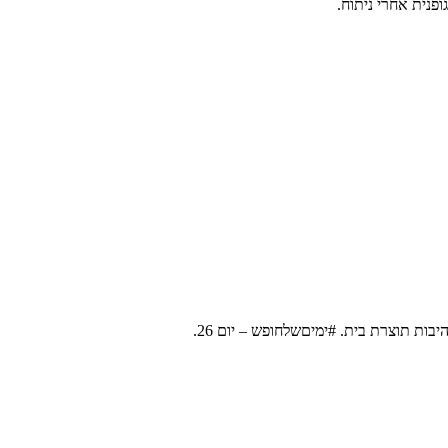
פנית אחרי ניתוח.
ת תוצרת בית. #ימיםשלחופש – יום 26.