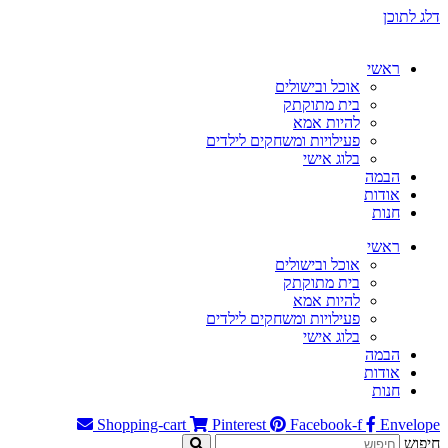
דלג לתוכן
ראשי
אוכל ובישולים
בית מתוקתק
להיות אמא
פעילויות ומשחקים לילדים
בלוג אישי
הבמה
אודות
חנות
ראשי
אוכל ובישולים
בית מתוקתק
להיות אמא
פעילויות ומשחקים לילדים
בלוג אישי
הבמה
אודות
חנות
Shopping-cart
Pinterest
Facebook-f
Envelope
חיפוש