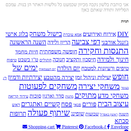
אני כותבת בלשון נקבה מכיוון שכמעט כל גולשות האתר הן בנות. עמכם
הסליחה ותודה שאתם כאן!
תגיות
בישול משחק
DIY
אירוח ואירועים
בלוג אישי
אמא עובדת
דפי צביעה
השנה הראשונה
ג'ונגל אורבני
הריון ולידה
התנסות וחקירה
חופשה משפחתית
חיות מחמד
חינוך ולמידה
חיסכון ותקציב
חנוכה
ט"ו בשבט
טיפוח
חתולים
ימים של
יום הולדת
טיפים ורעיונות למטבח
יום העצמאות
חופש
יעילות וניהול זמן
יצירה מהטבע
יצירתיות ודמיון
ל"ג
משחקים לפעוטות
משחקי יצירה
בעומר
מתוקים
משחקי מדע
סדר וארגון
סוכות
עידוד קריאה
מתנות
עיצוב הבית
פסח
קשיים ואתגרים
פורים
פנאי
ראש
שיתוף פעולה
תרופות
שופינג
שבועות
השנה
ראשון באפריל
סבתא
Shopping-cart
Pinterest
Facebook-f
Envelope