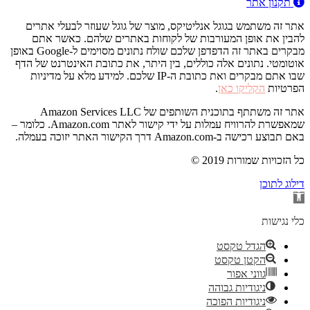
תקנון אתר
אתר זה משתמש בגוגל אנליטיקס, מוצר של גוגל שעוזר לבעלי אתרים
להבין את אופן המעורבות של לקוחות באתרים שלהם. כאשר אתם
מבקרים באתר זה הדפדפן שלכם שולח נתונים מסוימים ל-Google באופן
אוטומטי. נתונים אלה כוללים, בין היתר, את כתובת האינטרנט של הדף
שבו אתם מבקרים ואת כתובת ה-IP שלכם. למידע מלא על מדיניות
הפרטיות
הקליקו כאן
.
אתר זה משתתף בתוכנית השותפים של Amazon Services LLC
שמאפשרת להרוויח עמלות על ידי קישור לאתר Amazon.com. כלומר –
באם תבוצע רכישה ב-Amazon.com דרך הקישור האתר יזוכה בעמלה.
© 2019 כל הזכויות שמורות
דילוג לתוכן
פתח
סרגל
נגישות
כלי נגישות
הגדל טקסט
הקטן טקסט
גווני אפור
ניגודיות גבוהה
ניגודיות הפוכה